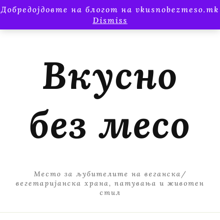
Добредојдовте на блогот на vkusnobezmeso.mk
Dismiss
Вкусно
без месо
Место за љубителите на веганска/
вегетаријанска храна, патувања и животен
стил