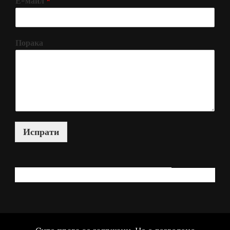
Е-маил
*
Порака
Испрати
КАКО МОЖАМ ДА ВИ ПОМОГНАМ?