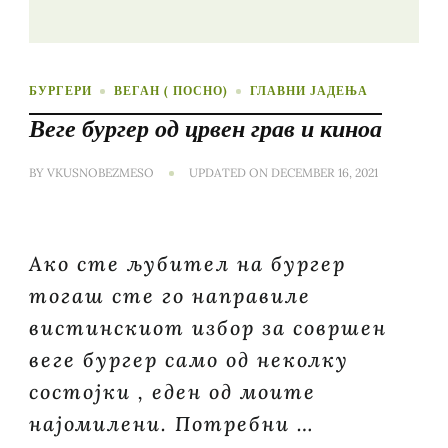
БУРГЕРИ
ВЕГАН ( ПОСНО)
ГЛАВНИ ЈАДЕЊА
Веге бургер од црвен грав и киноа
BY
VKUSNOBEZMESO
UPDATED ON
DECEMBER 16, 2021
Ако сте љубител на бургер
тогаш сте го направиле
вистинскиот избор за совршен
веге бургер само од неколку
состојки , еден од моите
најомилени. Потребни …