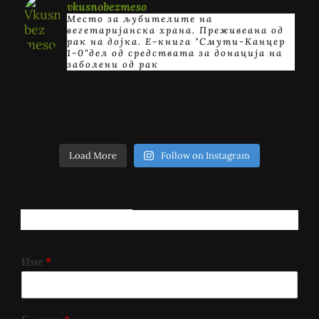
vkusnobezmeso
Место за љубителите на
вегетаријанска храна. Преживеана од
рак на дојка.
E-книга "Смути-Канцер
1-0"дел од средствата за донација на
заболени од рак
Load More
Follow on Instagram
РЕГИСТРИРАЈ СЕ!
Име
*