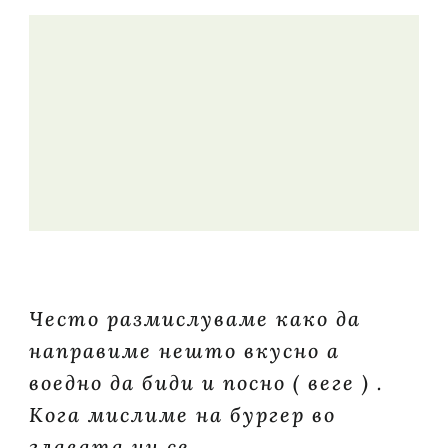
Често размислуваме како да
направиме нешто вкусно а
воедно да биди и посно ( веге ) .
Кога мислиме на бургер во
главата ни се …