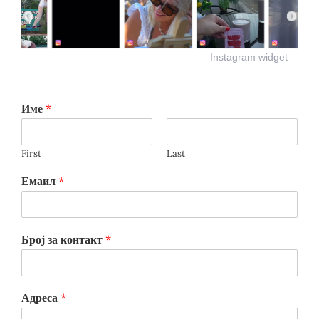
Instagram widget
Име
*
First
Last
Емаил
*
Број за контакт
*
Адреса
*