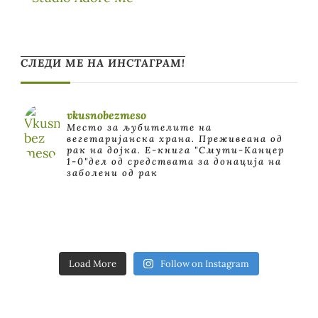
СЛЕДИ МЕ НА ИНСТАГРАМ!
vkusnobezmeso
Место за љубителите на
вегетаријанска храна. Преживеана од
рак на дојка.
E-книга "Смути-Канцер
1-0"дел од средствата за донација на
заболени од рак
Load More
Follow on Instagram