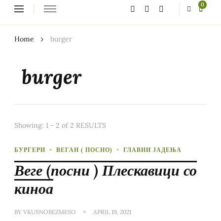
Looking
0
for
Something?
Home
burger
burger
Showing: 1 - 2 of 2 RESULTS
БУРГЕРИ
ВЕГАН ( ПОСНО)
ГЛАВНИ ЈАДЕЊА
Веге (посни ) Плескавици со
киноа
BY
VKUSNOBEZMESO
APRIL 19, 2021