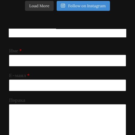
Load More
Follow on Instagram
РЕГИСТРИРАЈ СЕ!
Име
*
Е-маил
*
Порака