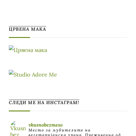
ЦРВЕНА МАКА
СЛЕДИ МЕ НА ИНСТАГРАМ!
vkusnobezmeso
Место за љубителите на
вегетаријанска храна. Преживеана од