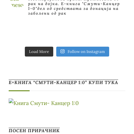
рак на дојка.
E-книга "Смути-Канцер
1-0"дел од средствата за донација на
заболени од рак
Load More
Follow on Instagram
Е=КНИГА “СМУТИ-КАНЦЕР 1:0” КУПИ ТУКА
ПОСЕН ПРИРАЧНИК