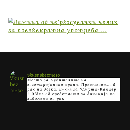
vkusnobezmeso
Место за љубителите на
вегетаријанска храна. Преживеана од
рак на дојка.
E-книга "Смути-Канцер
1-0"дел од средствата за донација на
заболени од рак