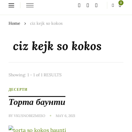
Looking
0
for
Something?
Home
ciz kejk so kokos
ciz kejk so kokos
Showing: 1 - 1 of 1 RESULTS
ДЕСЕРТИ
Торта баунти
BY
VKUSNOBEZMESO
MAY 6, 2021