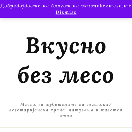
Добредојдовте на блогот на vkusnobezmeso.mk
Dismiss
Вкусно
без месо
Место за љубителите на веганска/
вегетаријанска храна, патувања и животен
стил