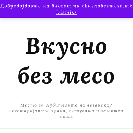
Добредојдовте на блогот на vkusnobezmeso.mk
Dismiss
Вкусно
без месо
Место за љубителите на веганска/
вегетаријанска храна, патувања и животен
стил