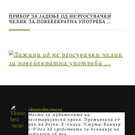
ПРИБОР ЗА ЈАДЕЊЕ ОД НЕ’РЃОСУВАЧКИ
ЧЕЛИК ЗА ПОВЕЌЕКРАТНА УПОТРЕБА …
vkusnobezmeso
Место за љубителите на
вегетаријанска храна. Преживеана од
рак на дојка.
E-книга "Смути-Канцер
1-0"дел од средствата за донација на
заболени од рак