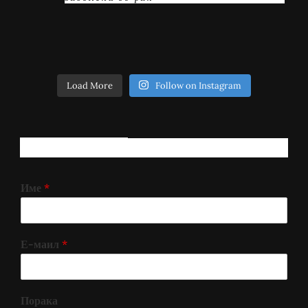
Load More
Follow on Instagram
РЕГИСТРИРАЈ СЕ!
Име
*
Е-маил
*
Порака