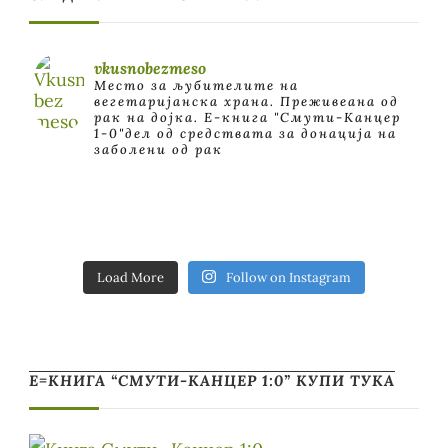
vkusnobezmeso
Место за љубителите на
вегетаријанска храна. Преживеана од
рак на дојка.
E-книга "Смути-Канцер
1-0"дел од средствата за донација на
заболени од рак
Load More
Follow on Instagram
Е=КНИГА “СМУТИ-КАНЦЕР 1:0” КУПИ ТУКА