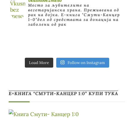
Место за љубителите на
вегетаријанска храна. Преживеана од
рак на дојка.
E-книга "Смути-Канцер
1-0"дел од средствата за донација на
заболени од рак
Load More
Follow on Instagram
Е=КНИГА “СМУТИ-КАНЦЕР 1:0” КУПИ ТУКА