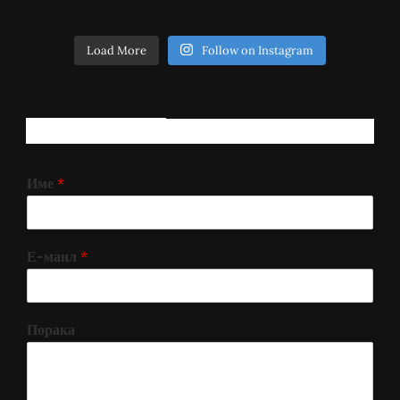
Load More
Follow on Instagram
РЕГИСТРИРАЈ СЕ!
Име
*
Е-маил
*
Порака