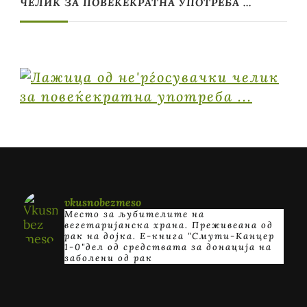
ЧЕЛИК ЗА ПОВЕЌЕКРАТНА УПОТРЕБА …
vkusnobezmeso
Место за љубителите на
вегетаријанска храна. Преживеана од
рак на дојка.
E-книга "Смути-Канцер
1-0"дел од средствата за донација на
заболени од рак