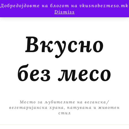
Добредојдовте на блогот на vkusnobezmeso.mk
Dismiss
Вкусно
без месо
Место за љубителите на веганска/
вегетаријанска храна, патувања и животен
стил