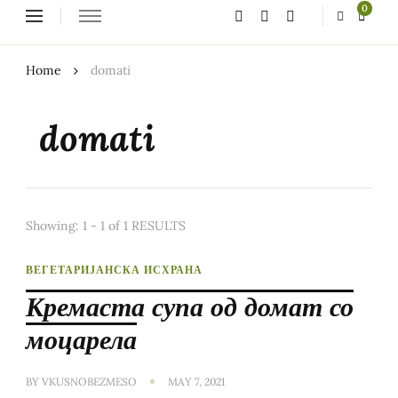
Looking
0
for
Something?
Home
domati
domati
Showing: 1 - 1 of 1 RESULTS
ВЕГЕТАРИЈАНСКА ИСХРАНА
Кремаста супа од домат со
моцарела
BY
VKUSNOBEZMESO
MAY 7, 2021