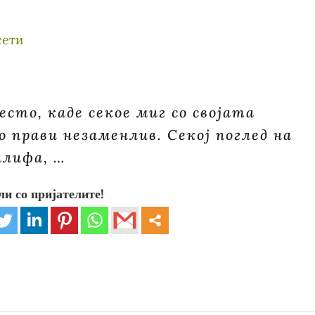
сто, каде секое миг со својата
о прави незаменлив. Секој поглед на
алифа, …
ли со пријателите!