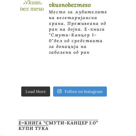
vkusnobezmeso
Место за љубителите
на вегетаријанска
храна. Преживеана од
рак на дојка.
E-книга
"Смути-Канцер 1-
0"дел од средствата
за донација на
заболени од рак
Load More
Follow on Instagram
Е=КНИГА “СМУТИ-КАНЦЕР 1:0”
КУПИ ТУКА