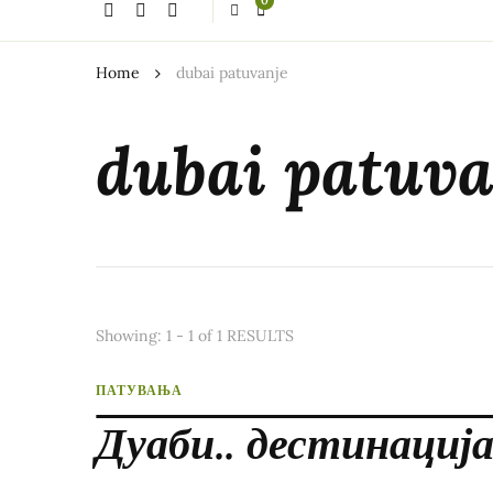
0
thing?
Home
dubai patuvanje
dubai patuva
Showing: 1 - 1 of 1 RESULTS
ПАТУВАЊА
Дуаби.. дестинација