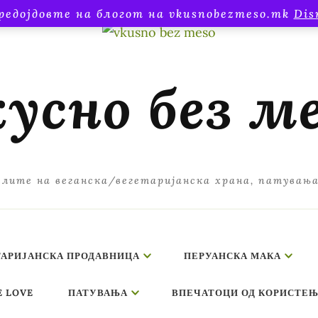
редојдовте на блогот на vkusnobezmeso.mk
Dis
усно без м
лите на веганска/вегетаријанска храна, патувањ
ТАРИЈАНСКА ПРОДАВНИЦА
ПЕРУАНСКА МАКА
E LOVE
ПАТУВАЊА
ВПЕЧАТОЦИ ОД КОРИСТЕЊ