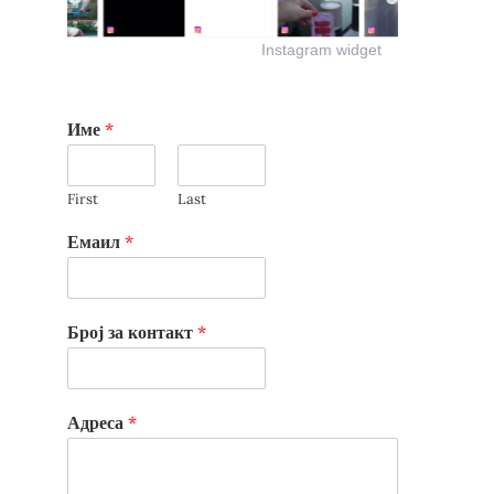
Instagram widget
Име
*
First
Last
Емаил
*
Број за контакт
*
Адреса
*