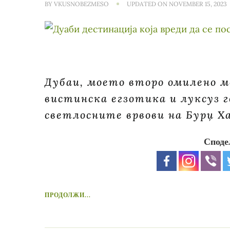
BY
VKUSNOBEZMESO
UPDATED ON
NOVEMBER 15, 2023
Дубаи, моето второ омилено ме
вистинска егзотика и луксуз г
светлосните врвови на Бурџ Х
Споде
ПРОДОЛЖИ...