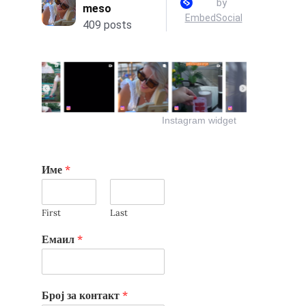
Instagram widget
Име
*
First
Last
Емаил
*
Број за контакт
*