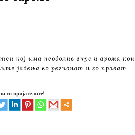
тен кој има неодолив вкус и арома кои
ите јадења во регионот и го прават
ли со пријателите!