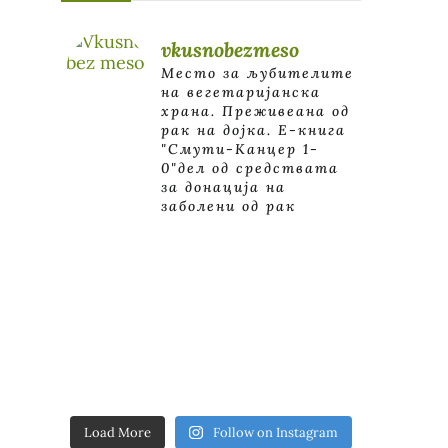
vkusnobezmeso
Место за љубителите
на вегетаријанска
храна. Преживеана од
рак на дојка.
E-книга
"Смути-Канцер 1-
0"дел од средствата
за донација на
заболени од рак
Load More
Follow on Instagram