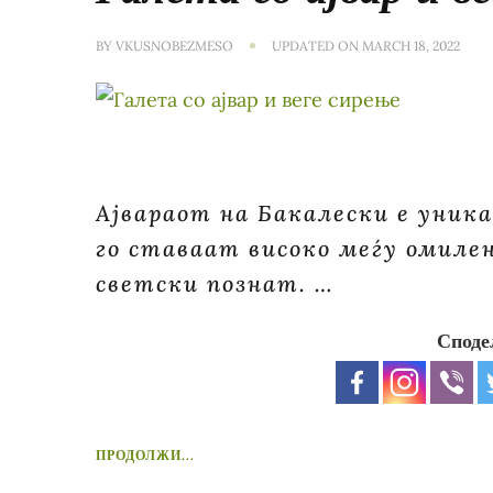
BY
VKUSNOBEZMESO
UPDATED ON
MARCH 18, 2022
Ајвараот на Бакалески е уника
го ставаат високо меѓу омилен
светски познат. …
Споде
ПРОДОЛЖИ...