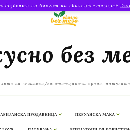
редојдовте на блогот на vkusnobezmeso.mk
Dis
усно без м
лите на веганска/вегетаријанска храна, патувањ
ТАРИЈАНСКА ПРОДАВНИЦА
ПЕРУАНСКА МАКА
E LOVE
ПАТУВАЊА
ВПЕЧАТОЦИ ОД КОРИСТЕЊ