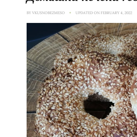
BY
VKUSNOBEZMESO
UPDATED ON
FEBRUARY 4, 2022