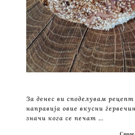
За денес ви споделувам рецепт
направија овие вкусни ѓервеч
значи кога се печат …
Споде