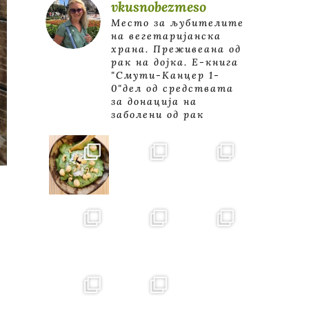
vkusnobezmeso
Место за љубителите
на вегетаријанска
храна. Преживеана од
рак на дојка.
E-книга
"Смути-Канцер 1-
0"дел од средствата
за донација на
заболени од рак