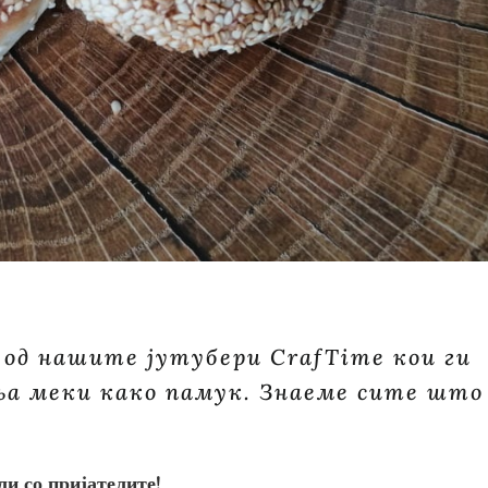
 од нашите јутубери CrafTime кои ги
иња меки како памук. Знаеме сите што
ли со пријателите!