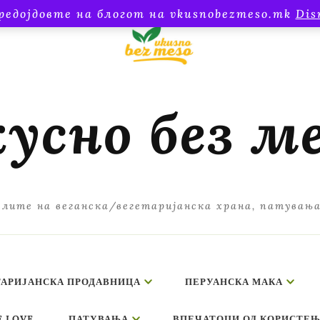
редојдовте на блогот на vkusnobezmeso.mk
Dis
усно без м
лите на веганска/вегетаријанска храна, патувањ
ТАРИЈАНСКА ПРОДАВНИЦА
ПЕРУАНСКА МАКА
E LOVE
ПАТУВАЊА
ВПЕЧАТОЦИ ОД КОРИСТЕЊ