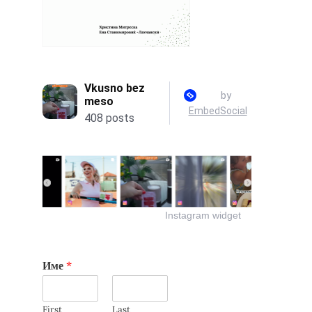
Instagram widget
Име
*
First
Last