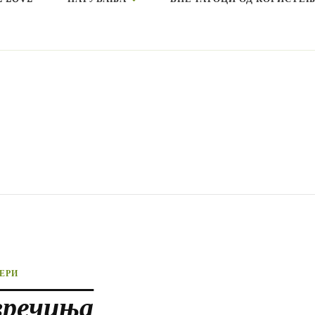
ЕРИ
вречиња