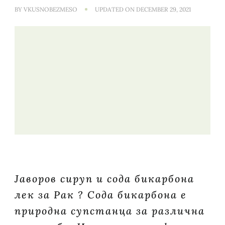
BY
VKUSNOBEZMESO
UPDATED ON
DECEMBER 29, 2021
Јаворов сируп и сода бикарбона
лек за Рак ? Сода бикарбона е
природна супстанца за различна