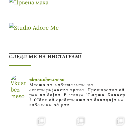
СЛЕДИ МЕ НА ИНСТАГРАМ!
vkusnobezmeso
Место за љубителите на
вегетаријанска храна. Преживеана од
рак на дојка.
E-книга "Смути-Канцер
1-0"дел од средствата за донација на
заболени од рак