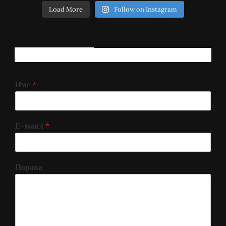
Load More
Follow on Instagram
РЕГИСТРИРАЈ СЕ!
Име
*
Е-маил
*
Порака