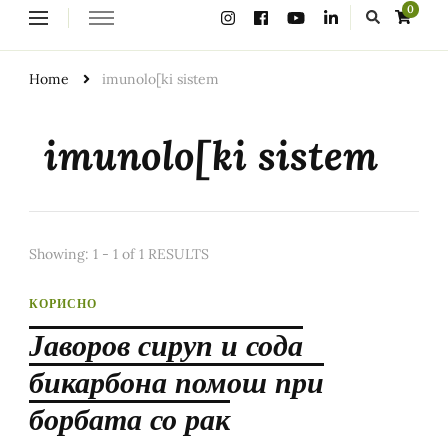
Looking
0
for
Something?
Home
imunolo[ki sistem
imunolo[ki sistem
Showing: 1 - 1 of 1 RESULTS
КОРИСНО
Јаворов сируп и сода
бикарбона помош при
борбата со рак