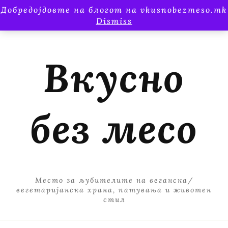
Добредојдовте на блогот на vkusnobezmeso.mk
Dismiss
Вкусно
без месо
Место за љубителите на веганска/
вегетаријанска храна, патувања и животен
стил