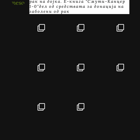
рак на дојка.
E-книга "Смути-Канцер
1-0"дел од средствата за донација на
заболени од рак