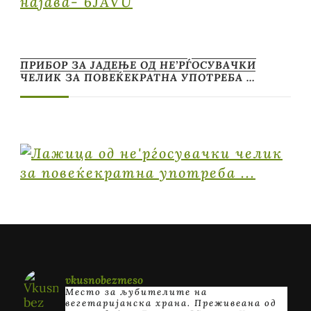
најава- 6JAVU
ПРИБОР ЗА ЈАДЕЊЕ ОД НЕ’РЃОСУВАЧКИ
ЧЕЛИК ЗА ПОВЕЌЕКРАТНА УПОТРЕБА …
vkusnobezmeso
Место за љубителите на
вегетаријанска храна. Преживеана од