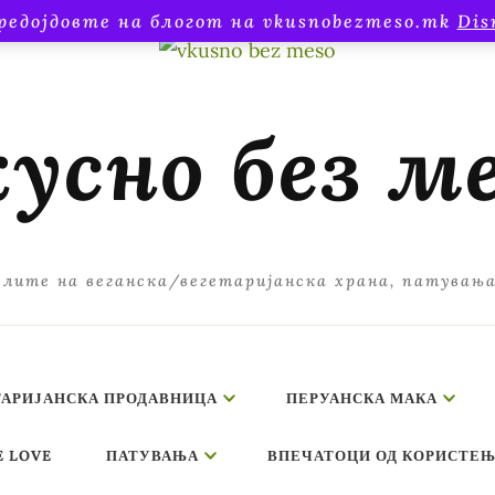
редојдовте на блогот на vkusnobezmeso.mk
Dis
усно без м
лите на веганска/вегетаријанска храна, патувањ
ТАРИЈАНСКА ПРОДАВНИЦА
ПЕРУАНСКА МАКА
E LOVE
ПАТУВАЊА
ВПЕЧАТОЦИ ОД КОРИСТЕЊ