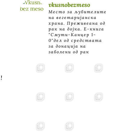
vkusnobezmeso
Место за љубителите
на вегетаријанска
храна. Преживеана од
рак на дојка.
E-книга
"Смути-Канцер 1-
0"дел од средствата
за донација на
заболени од рак
!