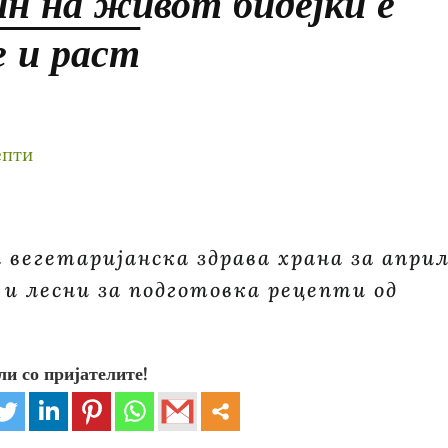
ин на живот бидејќи е
е и раст
а вегетаријанска здрава храна за април
и и лесни за подготовка рецепти од
ли со пријателите!