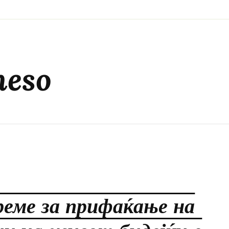
meso
реме за прифаќање на