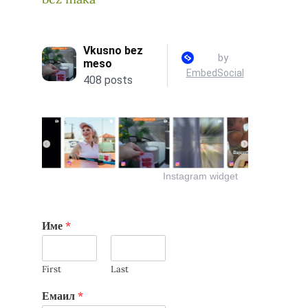
Instagram widget
Име
*
First
Last
Емаил
*