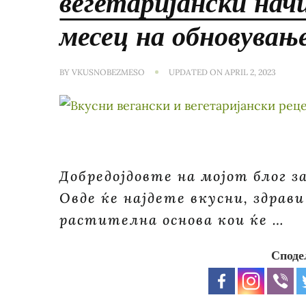
вегетаријански нач
месец на обновувањ
BY
VKUSNOBEZMESO
UPDATED ON
APRIL 2, 2023
Добредојдовте на мојот блог з
Овде ќе најдете вкусни, здрав
растителна основа кои ќе …
Споде