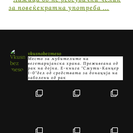
vkusnobezmeso
Место за љубителите на
вегетаријанска храна. Преживеана од
рак на дојка.
E-книга "Смути-Канцер
1-0"дел од средствата за донација на
заболени од рак