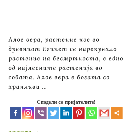
Aлое вера, растение кое во
древниот Египет се нарекувало
растение на бесмртноста, е едно
од најлесните растенија во
собата. Алое вера е богата со
хранливи …
Сподели со пријателите!