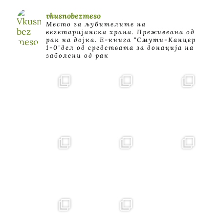
vkusnobezmeso
Место за љубителите на
вегетаријанска храна. Преживеана од
рак на дојка.
E-книга "Смути-Канцер
1-0"дел од средствата за донација на
заболени од рак