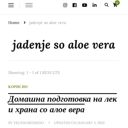
Looking
0
for
Something?
Home
jadenje so aloe vera
jadenje so aloe vera
Showing: 1 - 1 of 1 RESULTS
КОРИСНО
Домашна подготовка на лек
и храна со алое вера
BY
VKUSNOBEZMESO
UPDATED ON
JANUARY 3, 2022