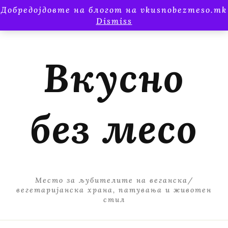
Добредојдовте на блогот на vkusnobezmeso.mk
Dismiss
Вкусно
без месо
Место за љубителите на веганска/
вегетаријанска храна, патувања и животен
стил