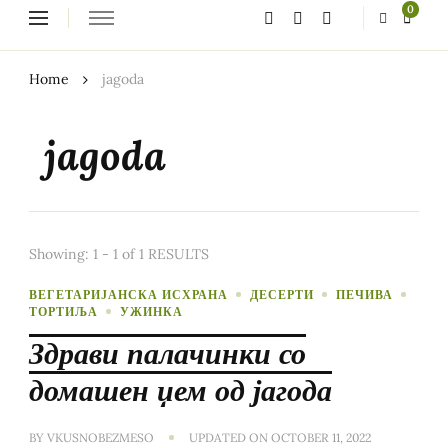
Looking
0
for
Something?
Home
jagoda
jagoda
Showing: 1 - 1 of 1 RESULTS
ВЕГЕТАРИЈАНСКА ИСХРАНА
ДЕСЕРТИ
ПЕЧИВА
ТОРТИЉА
УЖИНКА
Здрави палачинки со
домашен џем од јагода
BY
VKUSNOBEZMESO
UPDATED ON
OCTOBER 11, 2022