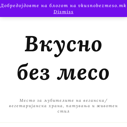
Добредојдовте на блогот на vkusnobezmeso.mk
Dismiss
Вкусно
без месо
Место за љубителите на веганска/
вегетаријанска храна, патувања и животен
стил