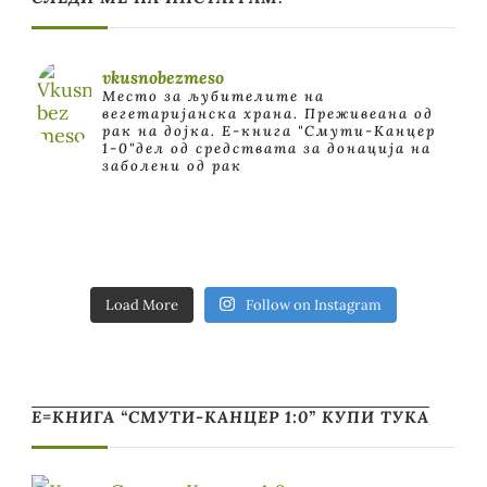
vkusnobezmeso
Место за љубителите на
вегетаријанска храна. Преживеана од
рак на дојка.
E-книга "Смути-Канцер
1-0"дел од средствата за донација на
заболени од рак
Load More
Follow on Instagram
Е=КНИГА “СМУТИ-КАНЦЕР 1:0” КУПИ ТУКА