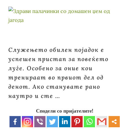
Служењето обилен појадок е
успешен пристап за повеќето
луѓе. Особено за оние кои
тренираат во првиот дел од
денот. Ако станувате рано
наутро и сте …
Сподели со пријателите!