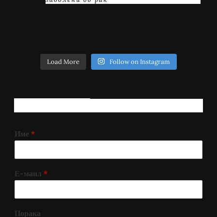
Load More
Follow on Instagram
РЕГИСТРИРАЈ СЕ!
Име
*
Е-маил
*
Порака