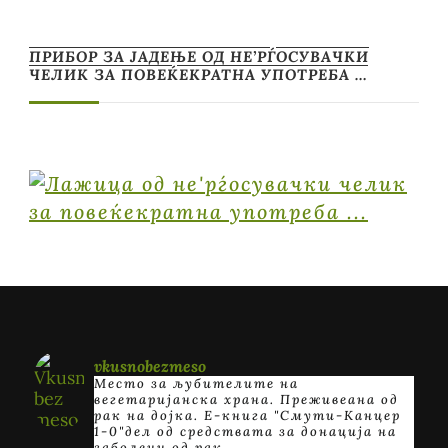
ПРИБОР ЗА ЈАДЕЊЕ ОД НЕ’РЃОСУВАЧКИ
ЧЕЛИК ЗА ПОВЕЌЕКРАТНА УПОТРЕБА …
vkusnobezmeso
Место за љубителите на
вегетаријанска храна. Преживеана од
рак на дојка.
E-книга "Смути-Канцер
1-0"дел од средствата за донација на
заболени од рак