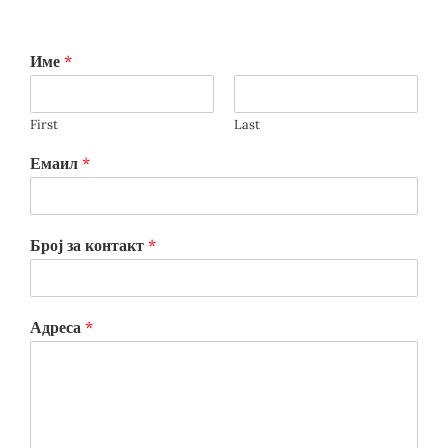
Име
*
First
Last
Емаил
*
Број за контакт
*
Адреса
*