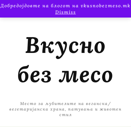
Добредојдовте на блогот на vkusnobezmeso.mk
Dismiss
Вкусно
без месо
Место за љубителите на веганска/
вегетаријанска храна, патувања и животен
стил