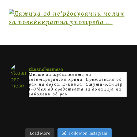
vkusnobezmeso
Место за љубителите на
вегетаријанска храна. Преживеана од
рак на дојка.
E-книга "Смути-Канцер
1-0"дел од средствата за донација на
заболени од рак
Load More
Follow on Instagram