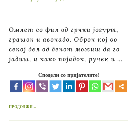
Омлет со фил од грчки јогурт,
грашок и авокадо. Оброк кој во
секој дел од денот можиш да го
јадиш, и како појадок, ручек и …
Сподели со пријателите!
ПРОДОЛЖИ...