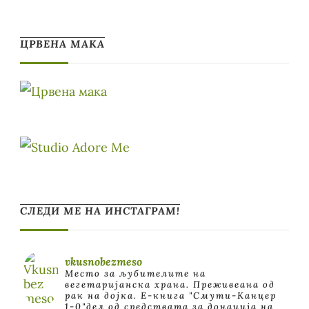
ЦРВЕНА МАКА
СЛЕДИ МЕ НА ИНСТАГРАМ!
vkusnobezmeso
Место за љубителите на
вегетаријанска храна. Преживеана од
рак на дојка.
E-книга "Смути-Канцер
1-0"дел од средствата за донација на