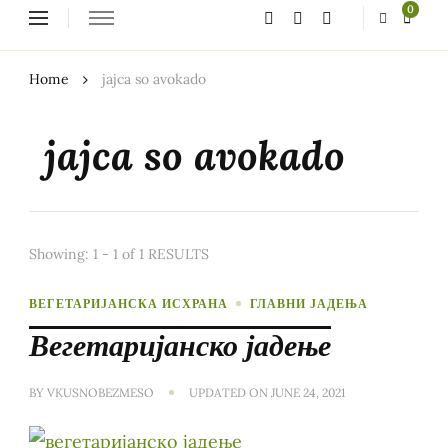
Looking
0
for
Something?
Home
jajca so avokado
jajca so avokado
Showing: 1 - 1 of 1 RESULTS
ВЕГЕТАРИЈАНСКА ИСХРАНА
ГЛАВНИ ЈАДЕЊА
Вегетаријанско јадење
BY
VKUSNOBEZMESO
UPDATED ON
JUNE 24, 2021