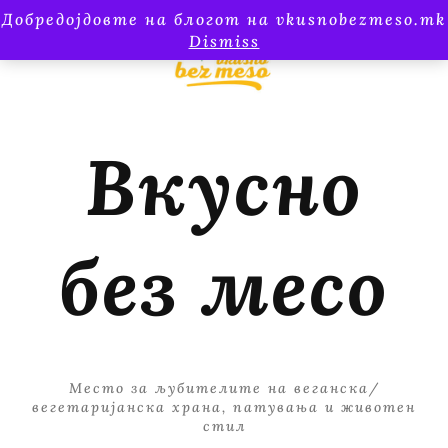
Добредојдовте на блогот на vkusnobezmeso.mk
Dismiss
Вкусно
без месо
Место за љубителите на веганска/
вегетаријанска храна, патувања и животен
стил