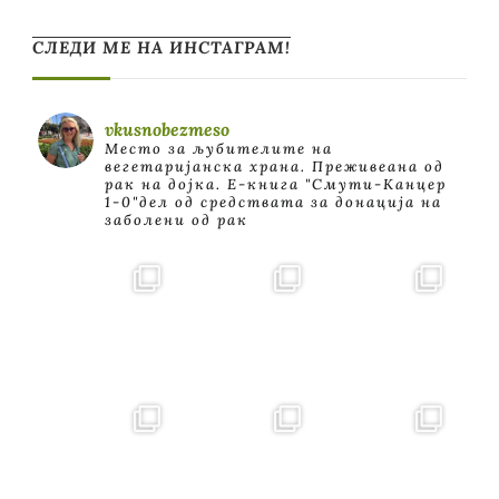
СЛЕДИ МЕ НА ИНСТАГРАМ!
vkusnobezmeso
Место за љубителите на
вегетаријанска храна. Преживеана од
рак на дојка.
E-книга "Смути-Канцер
1-0"дел од средствата за донација на
заболени од рак