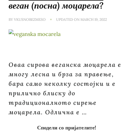
веган (посна) моцарела?
BY
VKUSNOBEZMESO
UPDATED ON
MARCH 19, 2022
Оваа сирова веганска моцарела е
многу лесна и брза за правење,
бара само неколку состојки и е
прилично блиску до
традиционалното сирење
моцарела. Одлична е …
Сподели со пријателите!