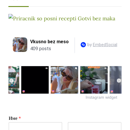
Instagram widget
Име
*