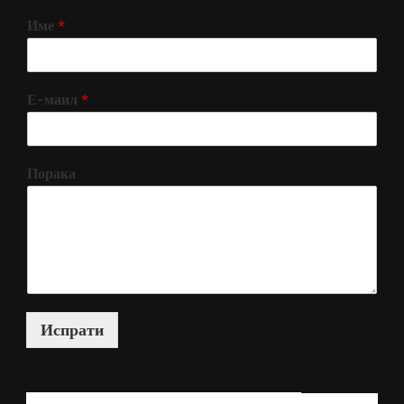
Име
*
Е-маил
*
Порака
Испрати
КАКО МОЖАМ ДА ВИ ПОМОГНАМ?