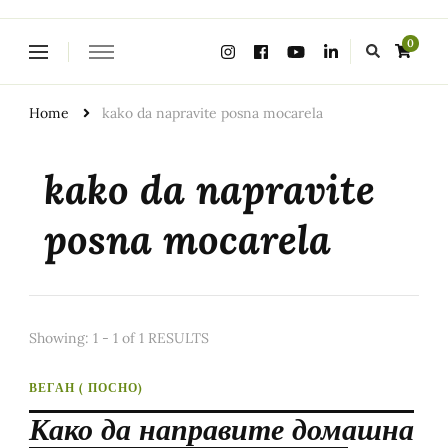
Looking
0
for
Something?
Home
kako da napravite posna mocarela
kako da napravite
posna mocarela
Showing: 1 - 1 of 1 RESULTS
ВЕГАН ( ПОСНО)
Како да направите домашна