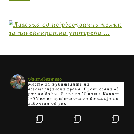
vkusnobezmeso
Место за љубителите на
вегетаријанска храна. Преживеана од
рак на дојка.
E-книга "Смути-Канцер
1-0"дел од средствата за донација на
заболени од рак