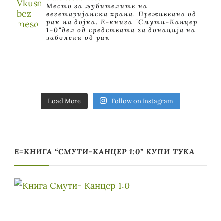
Место за љубителите на
вегетаријанска храна. Преживеана од
рак на дојка.
E-книга "Смути-Канцер
1-0"дел од средствата за донација на
заболени од рак
Load More
Follow on Instagram
Е=КНИГА “СМУТИ-КАНЦЕР 1:0” КУПИ ТУКА