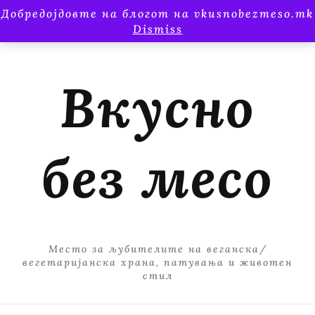
Добредојдовте на блогот на vkusnobezmeso.mk
Dismiss
Вкусно
без месо
Место за љубителите на веганска/
вегетаријанска храна, патувања и животен
стил