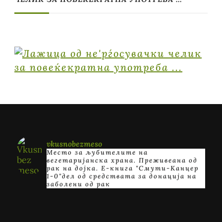
vkusnobezmeso
Место за љубителите на
вегетаријанска храна. Преживеана од
рак на дојка.
E-книга "Смути-Канцер
1-0"дел од средствата за донација на
заболени од рак