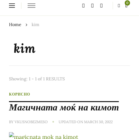
Looking
0
for
Something?
Home
kim
kim
Showing: 1 - 1 of 1 RESULTS
КОРИСНО
Магичната моќ на кимот
BY
VKUSNOBEZMESO
UPDATED ON
MARCH 30, 2022