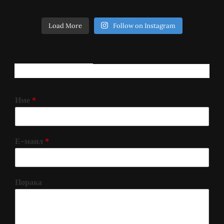
Load More
Follow on Instagram
РЕГИСТРИРАЈ СЕ!
Име
*
Е-маил
*
Порака