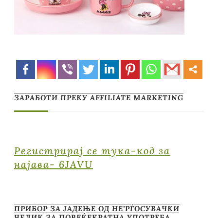
ЗАРАБОТИ ПРЕКУ AFFILIATE MARKETING
Регистрирај се тука-код за
најава- 6JAVU
ПРИБОР ЗА ЈАДЕЊЕ ОД НЕ’РЃОСУВАЧКИ
ЧЕЛИК ЗА ПОВЕЌЕКРАТНА УПОТРЕБА …