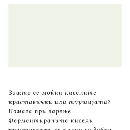
Зошто се моќни киселите
краставички или туршијата?
Помага при варење.
Ферментираните кисели
краставички се полни со добри