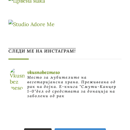
СЛЕДИ МЕ НА ИНСТАГРАМ!
vkusnobezmeso
Место за љубителите на
вегетаријанска храна. Преживеана од
рак на дојка.
E-книга "Смути-Канцер
1-0"дел од средствата за донација на
заболени од рак