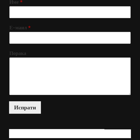
Име
*
Е-маил
*
Порака
Испрати
КАКО МОЖАМ ДА ВИ ПОМОГНАМ?