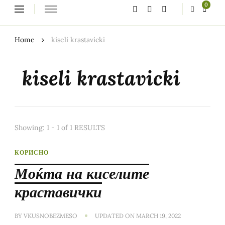
Looking
0
for
Something?
Home
kiseli krastavicki
kiseli krastavicki
Showing: 1 - 1 of 1 RESULTS
КОРИСНО
Моќта на киселите
краставички
BY
VKUSNOBEZMESO
UPDATED ON
MARCH 19, 2022