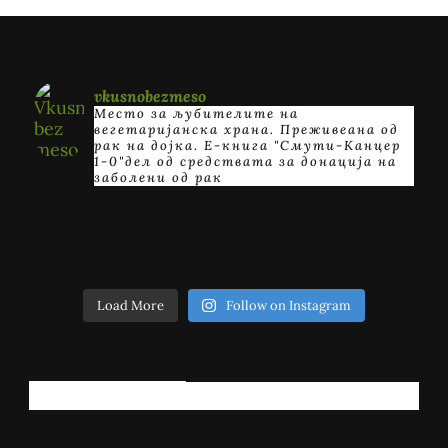
vkusnobezmeso
Место за љубителите на
вегетаријанска храна. Преживеана од
рак на дојка.
E-книга "Смути-Канцер
1-0"дел од средствата за донација на
заболени од рак
Load More
Follow on Instagram
РЕГИСТРИРАЈ СЕ!