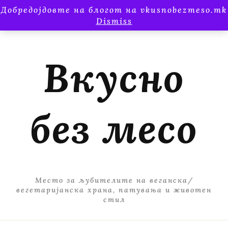
Добредојдовте на блогот на vkusnobezmeso.mk
Dismiss
Вкусно
без месо
Место за љубителите на веганска/
вегетаријанска храна, патувања и животен
стил