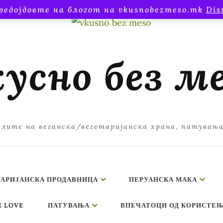
редојдовте на блогот на vkusnobezmeso.mk
Dis
усно без м
лите на веганска/вегетаријанска храна, патувањ
ТАРИЈАНСКА ПРОДАВНИЦА
ПЕРУАНСКА МАКА
E LOVE
ПАТУВАЊА
ВПЕЧАТОЦИ ОД КОРИСТЕЊ