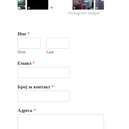
Instagram widget
Име
*
First
Last
Емаил
*
Број за контакт
*
Адреса
*