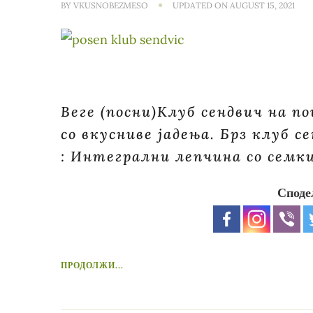
BY
VKUSNOBEZMESO
UPDATED ON
AUGUST 15, 2021
Веге (посни)Клуб сендвич на п
со вкусниве јадења. Брз клуб 
: Интегрални лепчина со семк
Споде
ПРОДОЛЖИ...