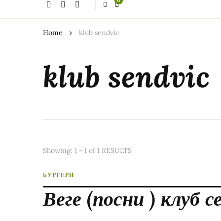
0
thing?
Home
klub sendvic
klub sendvic
Showing: 1 - 1 of 1 RESULTS
БУРГЕРИ
Веге (посни ) клуб с