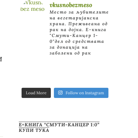
vkusnobezmeso
Место за љубителите
на вегетаријанска
храна. Преживеана од
рак на дојка.
E-книга
"Смути-Канцер 1-
0"дел од средствата
за донација на
о
заболени од рак
И
Load More
Follow on Instagram
Е=КНИГА “СМУТИ-КАНЦЕР 1:0”
КУПИ ТУКА