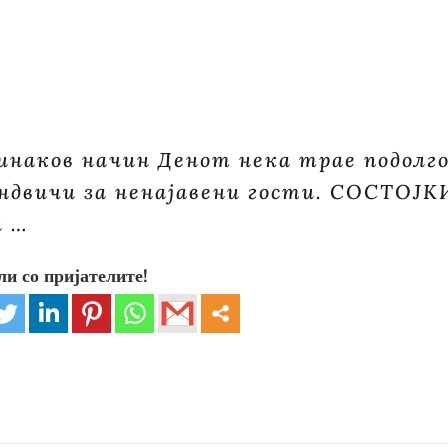
оинаков начин Денот нека трае подолг
сендвичи за ненајавени гости. СОСТОЈК
и …
ли со пријателите!