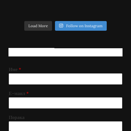
Load More
Follow on Instagram
РЕГИСТРИРАЈ СЕ!
Име
*
Е-маил
*
Порака