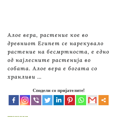
Aлое вера, растение кое во
древниот Египет се нарекувало
растение на бесмртноста, е едно
од најлесните растенија во
собата. Алое вера е богата со
хранливи …
Сподели со пријателите!