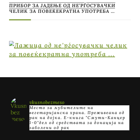
ПРИБОР ЗА ЈАДЕЊЕ ОД НЕ’РЃОСУВАЧКИ
ЧЕЛИК ЗА ПОВЕЌЕКРАТНА УПОТРЕБА …
vkusnobezmeso
Место за љубителите на
вегетаријанска храна. Преживеана од
рак на дојка.
E-книга "Смути-Канцер
1-0"дел од средствата за донација на
заболени од рак