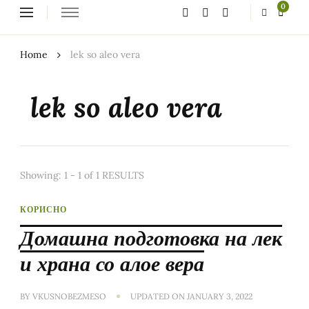
Looking
0
for
Something?
Home
lek so aleo vera
lek so aleo vera
Showing: 1 - 1 of 1 RESULTS
КОРИСНО
Домашна подготовка на лек
и храна со алое вера
BY
VKUSNOBEZMESO
UPDATED ON
JANUARY 3, 2022