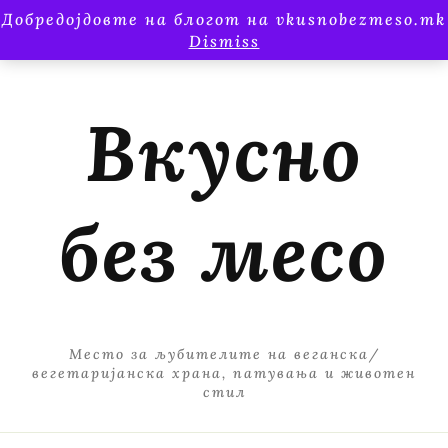
Добредојдовте на блогот на vkusnobezmeso.mk
Dismiss
Вкусно
без месо
Место за љубителите на веганска/
вегетаријанска храна, патувања и животен
стил