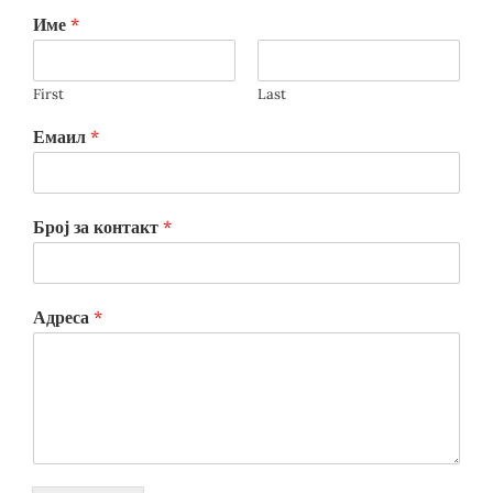
Име
*
First
Last
Емаил
*
Број за контакт
*
Адреса
*