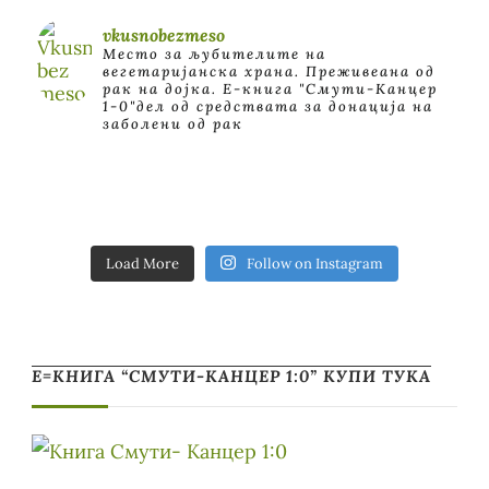
vkusnobezmeso
Место за љубителите на
вегетаријанска храна. Преживеана од
рак на дојка.
E-книга "Смути-Канцер
1-0"дел од средствата за донација на
заболени од рак
Load More
Follow on Instagram
Е=КНИГА “СМУТИ-КАНЦЕР 1:0” КУПИ ТУКА