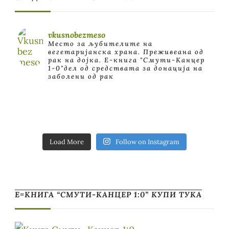
vkusnobezmeso
Место за љубителите на
вегетаријанска храна. Преживеана од
рак на дојка.
E-книга "Смути-Канцер
1-0"дел од средствата за донација на
заболени од рак
Load More
Follow on Instagram
Е=КНИГА “СМУТИ-КАНЦЕР 1:0” КУПИ ТУКА