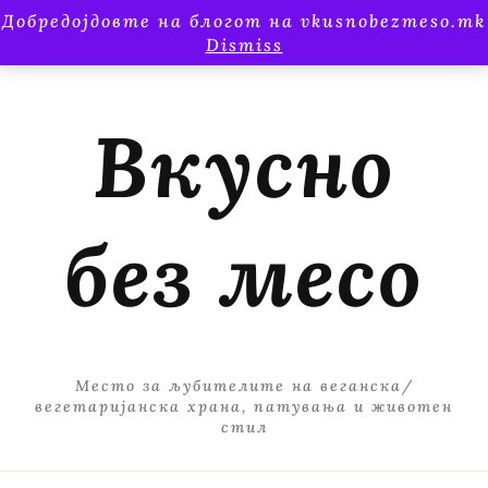
Добредојдовте на блогот на vkusnobezmeso.mk
Dismiss
Вкусно
без месо
Место за љубителите на веганска/
вегетаријанска храна, патувања и животен
стил