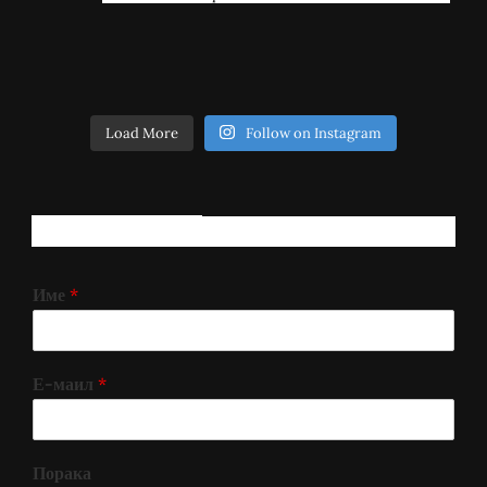
Load More
Follow on Instagram
РЕГИСТРИРАЈ СЕ!
Име
*
Е-маил
*
Порака