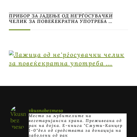
ПРИБОР ЗА ЈАДЕЊЕ ОД НЕ’РЃОСУВАЧКИ
ЧЕЛИК ЗА ПОВЕЌЕКРАТНА УПОТРЕБА …
vkusnobezmeso
Место за љубителите на
вегетаријанска храна. Преживеана од
рак на дојка.
E-книга "Смути-Канцер
1-0"дел од средствата за донација на
заболени од рак