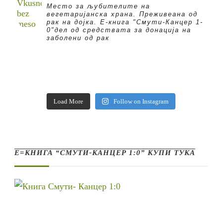
Место за љубителите на
вегетаријанска храна. Преживеана од
рак на дојка.
E-книга "Смути-Канцер 1-
0"дел од средствата за донација на
заболени од рак
Load More
Follow on Instagram
Е=КНИГА “СМУТИ-КАНЦЕР 1:0” КУПИ ТУКА