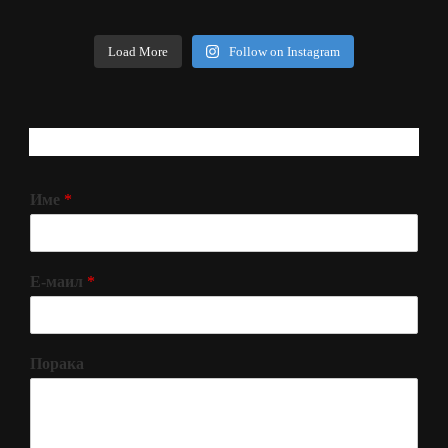
Load More
Follow on Instagram
РЕГИСТРИРАЈ СЕ!
Име
*
Е-маил
*
Порака