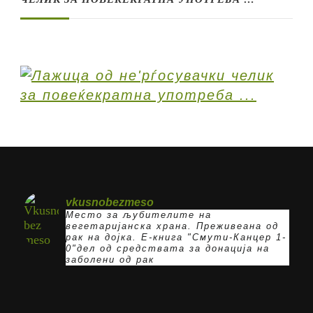
vkusnobezmeso
Место за љубителите на
вегетаријанска храна. Преживеана од
рак на дојка.
E-книга "Смути-Канцер 1-
0"дел од средствата за донација на
заболени од рак