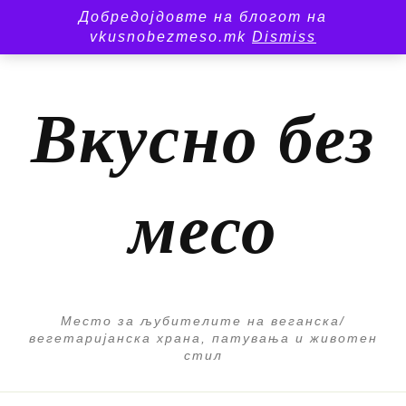
Добредојдовте на блогот на
vkusnobezmeso.mk
Dismiss
Вкусно без
месо
Место за љубителите на веганска/
вегетаријанска храна, патувања и животен
стил