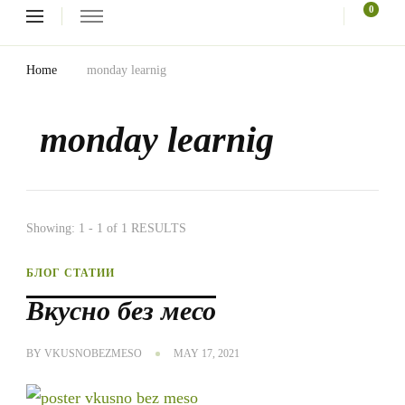
Looking
0
for
Something?
Home
monday learnig
monday learnig
Showing: 1 - 1 of 1 RESULTS
БЛОГ СТАТИИ
Вкусно без месо
BY
VKUSNOBEZMESO
MAY 17, 2021