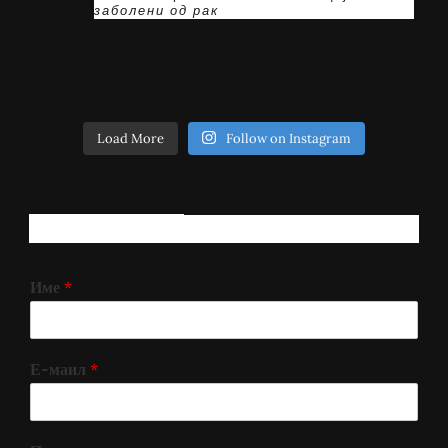
заболени од рак
Load More
Follow on Instagram
РЕГИСТРИРАЈ СЕ!
Име
*
Е-маил
*