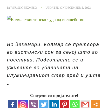
BY
VKUSNOBEZMESO
UPDATED ON
DECEMBER 5, 2023
Во декември, Колмар се претвора
во вистински сон за секој што го
посетува. Подгответе се и
уживајте во убавината на
илуминираниот стар град и уште
…
Сподели со пријателите!