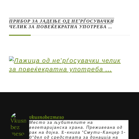
ПРИБОР ЗА ЈАДЕЊЕ ОД НЕ’РЃОСУВАЧКИ
ЧЕЛИК ЗА ПОВЕЌЕКРАТНА УПОТРЕБА …
vkusnobezmeso
Место за љубителите на
вегетаријанска храна. Преживеана од
рак на дојка.
E-книга "Смути-Канцер 1-
0"дел од средствата за донација на