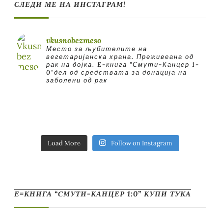
СЛЕДИ МЕ НА ИНСТАГРАМ!
vkusnobezmeso
Место за љубителите на
вегетаријанска храна. Преживеана од
рак на дојка.
E-книга "Смути-Канцер 1-
0"дел од средствата за донација на
заболени од рак
Load More
Follow on Instagram
Е=КНИГА “СМУТИ-КАНЦЕР 1:0” КУПИ ТУКА