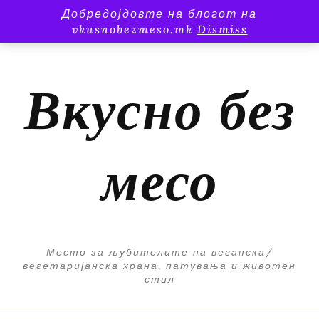
Добредојдовте на блогот на
vkusnobezmeso.mk
Dismiss
Вкусно без
месо
Место за љубителите на веганска/
вегетаријанска храна, патувања и животен
стил