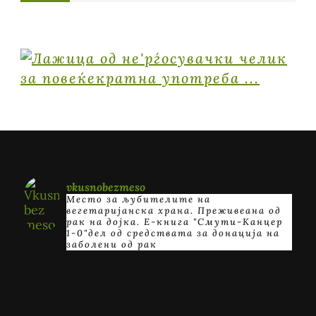
vkusnobezmeso
Место за љубителите на
вегетаријанска храна. Преживеана од
рак на дојка.
E-книга "Смути-Канцер
1-0"дел од средствата за донација на
заболени од рак