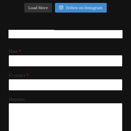
Load More
Follow on Instagram
РЕГИСТРИРАЈ СЕ!
Име
*
Е-маил
*
Порака