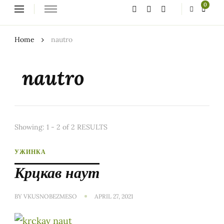
Looking
0
for
Something?
Home
nautro
nautro
Showing: 1 - 2 of 2 RESULTS
УЖИНКА
Крцкав наут
BY
VKUSNOBEZMESO
APRIL 27, 2021