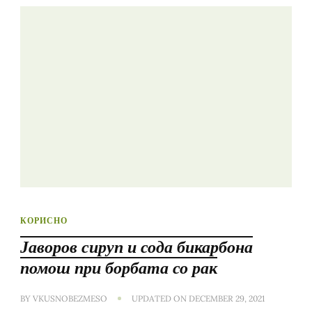
КОРИСНО
Јаворов сируп и сода бикарбона
помош при борбата со рак
BY
VKUSNOBEZMESO
UPDATED ON
DECEMBER 29, 2021