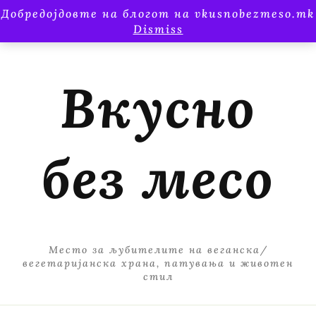
Добредојдовте на блогот на vkusnobezmeso.mk
Dismiss
Вкусно
без месо
Место за љубителите на веганска/
вегетаријанска храна, патувања и животен
стил