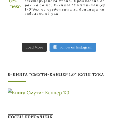
вегетаријанска храна. Преживеана од
рак на дојка.
E-книга "Смути-Канцер
1-0"дел од средствата за донација на
заболени од рак
Load More
Follow on Instagram
Е=КНИГА “СМУТИ-КАНЦЕР 1:0” КУПИ ТУКА
ПОСЕН ПРИРАЧНИК