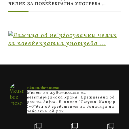
ЧЕЛИК ЗА ПОВЕЌЕКРАТНА УПОТРЕБА …
vkusnobezmeso
Место за љубителите на
вегетаријанска храна. Преживеана од
рак на дојка.
E-книга "Смути-Канцер
1-0"дел од средствата за донација на
заболени од рак