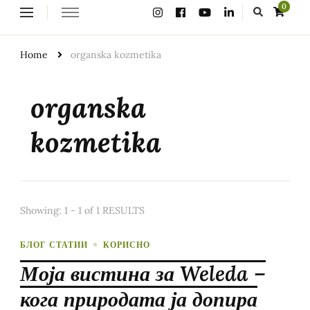
Looking
0
for
Something?
Home
organska kozmetika
organska
kozmetika
Showing: 1 - 1 of 1 RESULTS
БЛОГ СТАТИИ
КОРИСНО
Моја вистина за Weleda –
кога природата ја допира