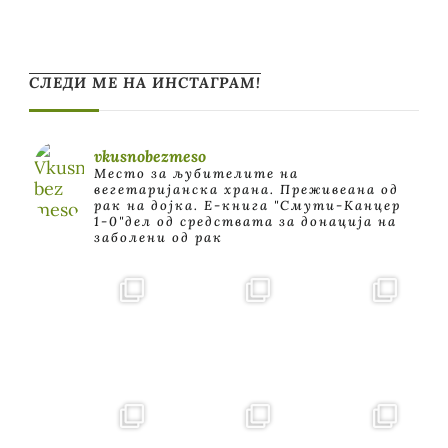
СЛЕДИ МЕ НА ИНСТАГРАМ!
vkusnobezmeso
Место за љубителите на
вегетаријанска храна. Преживеана од
рак на дојка.
E-книга "Смути-Канцер
1-0"дел од средствата за донација на
заболени од рак