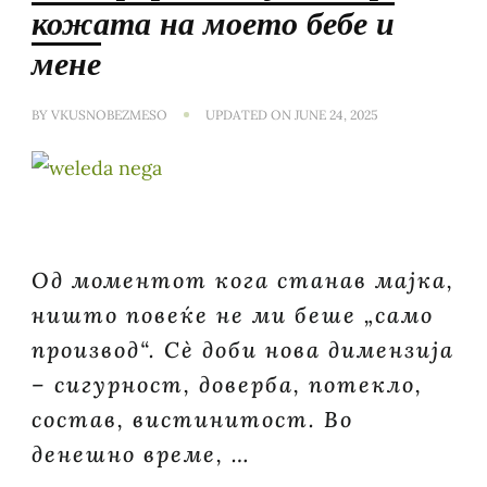
кожата на моето бебе и
мене
BY
VKUSNOBEZMESO
UPDATED ON
JUNE 24, 2025
Од моментот кога станав мајка,
ништо повеќе не ми беше „само
производ“. Сè доби нова димензија
– сигурност, доверба, потекло,
состав, вистинитост. Во
денешно време, …