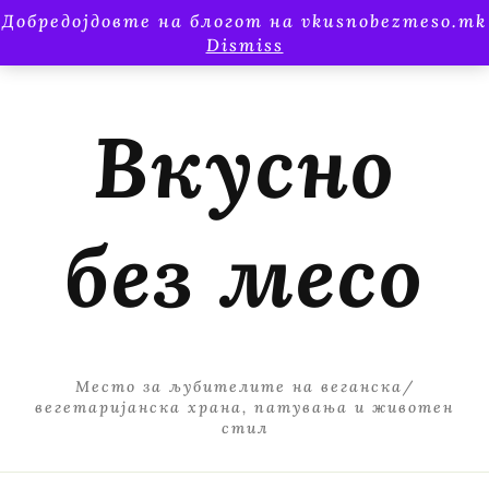
Добредојдовте на блогот на vkusnobezmeso.mk
Dismiss
Вкусно
без месо
Место за љубителите на веганска/
вегетаријанска храна, патувања и животен
стил