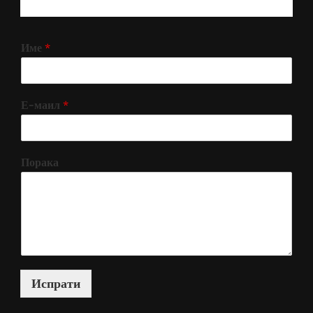
РЕГИСТРИРАЈ СЕ!
Име
*
Е-маил
*
Порака
Испрати