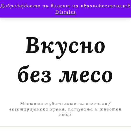
Добредојдовте на блогот на vkusnobezmeso.mk
Dismiss
Вкусно
без месо
Место за љубителите на веганска/
вегетаријанска храна, патувања и животен
стил