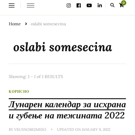
Looking
0
for
Something?
Home
oslabi somesecina
oslabi somesecina
Showing: 1 - 1 of 1 RESULTS
КОРИСНО
Лунарен календар за исхрана
и губење на тежината 2022
BY
VKUSNOBEZMESO
UPDATED ON
JANUARY 9, 2022