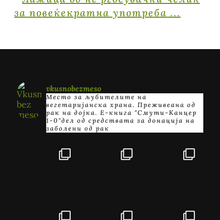
vkusnobezmeso
Место за љубителите на
вегетаријанска храна. Преживеана од
рак на дојка.
E-книга "Смути-Канцер
1-0"дел од средствата за донација на
заболени од рак