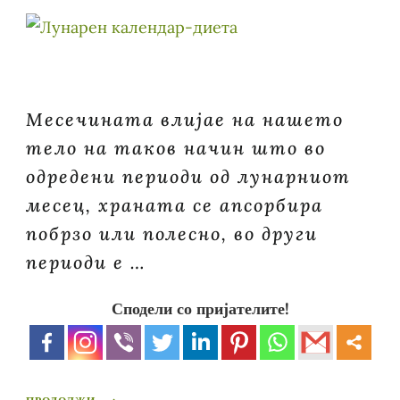
Месечината влијае на нашето
тело на таков начин што во
одредени периоди од лунарниот
месец, храната се апсорбира
побрзо или полесно, во други
периоди е …
Сподели со пријателите!