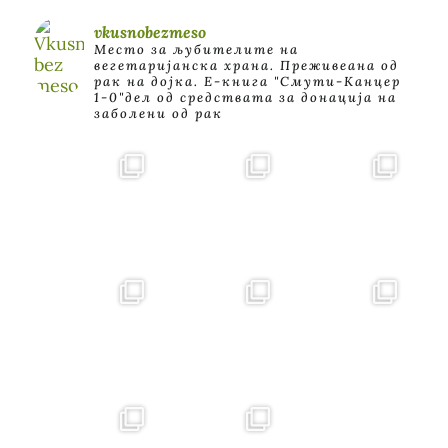
vkusnobezmeso
Место за љубителите на
вегетаријанска храна. Преживеана од
рак на дојка.
E-книга "Смути-Канцер
1-0"дел од средствата за донација на
заболени од рак