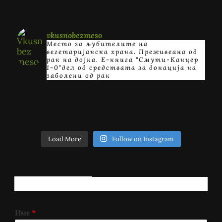
vkusnobezmeso
Место за љубителите на
вегетаријанска храна. Преживеана од
рак на дојка.
E-книга "Смути-Канцер
1-0"дел од средствата за донација на
заболени од рак
Load More
Follow on Instagram
РЕГИСТРИРАЈ СЕ!
Име
*