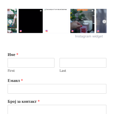
Instagram widget
Име
*
First
Last
Емаил
*
Број за контакт
*