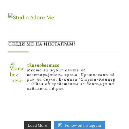
СЛЕДИ МЕ НА ИНСТАГРАМ!
vkusnobezmeso
Место за љубителите на
вегетаријанска храна. Преживеана од
рак на дојка.
E-книга "Смути-Канцер
1-0"дел од средствата за донација на
заболени од рак
Load More
Follow on Instagram