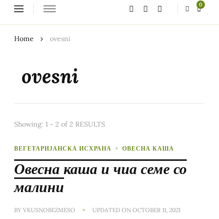
Looking
0
for
Something?
Home
ovesni
ovesni
Showing: 1 - 2 of 2 RESULTS
ВЕГЕТАРИЈАНСКА ИСХРАНА
ОВЕСНА КАША
Овесна каша и чиа семе со
малини
BY
VKUSNOBEZMESO
UPDATED ON
OCTOBER 11, 2021