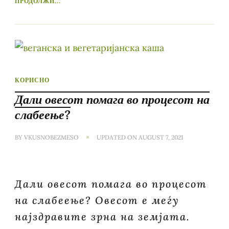
ПРОДОЛЖИ...
КОРИСНО
Дали овесот помага во процесот на
слабеење?
BY
VKUSNOBEZMESO
UPDATED ON
AUGUST 7, 2021
Дали овесот помага во процесот
на слабеење? Овесот е меѓу
најздравите зрна на земјата.