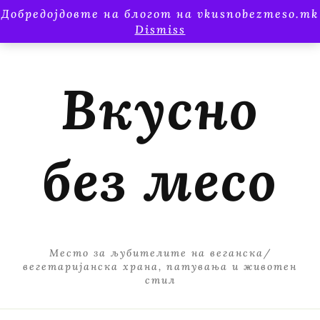
Добредојдовте на блогот на vkusnobezmeso.mk
Dismiss
Вкусно
без месо
Место за љубителите на веганска/
вегетаријанска храна, патувања и животен
стил