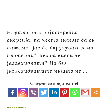
Наутро ни е најпотребна
енергија, па често знаеме да си
кажеме” јас ќе доручувам само
протеини”, без да внесите
јаглехидрати? Но без
јаглехидратите ништо не …
Сподели со пријателите!