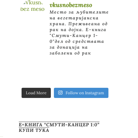
vkusnobezmeso
Место за љубителите
на вегетаријанска
храна. Преживеана од
рак на дојка.
E-книга
"Смути-Канцер 1-
0"дел од средствата
за донација на
заболени од рак
Load More
Follow on Instagram
Е=КНИГА “СМУТИ-КАНЦЕР 1:0”
КУПИ ТУКА