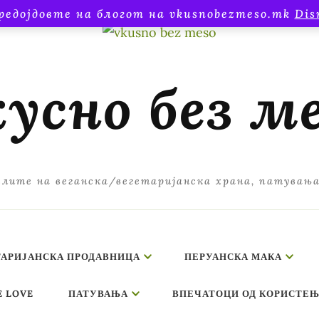
редојдовте на блогот на vkusnobezmeso.mk
Dis
усно без м
лите на веганска/вегетаријанска храна, патувањ
ТАРИЈАНСКА ПРОДАВНИЦА
ПЕРУАНСКА МАКА
E LOVE
ПАТУВАЊА
ВПЕЧАТОЦИ ОД КОРИСТЕЊ