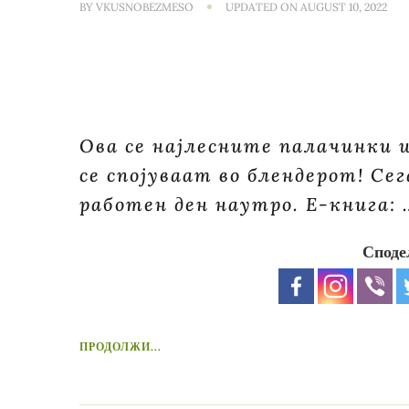
BY
VKUSNOBEZMESO
UPDATED ON
AUGUST 10, 2022
Ова се најлесните палачинки 
се спојуваат во блендерот! Се
работен ден наутро. E-книга: 
Споде
ПРОДОЛЖИ...