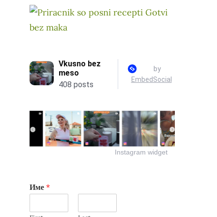
Instagram widget
Име
*