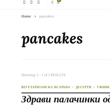
0
thing?
Home
pancakes
pancakes
Showing: 1 - 1 of 1 RESULTS
ВЕГЕТАРИЈАНСКА ИСХРАНА
ДЕСЕРТИ
УЖИНК
Здрави палачинки о