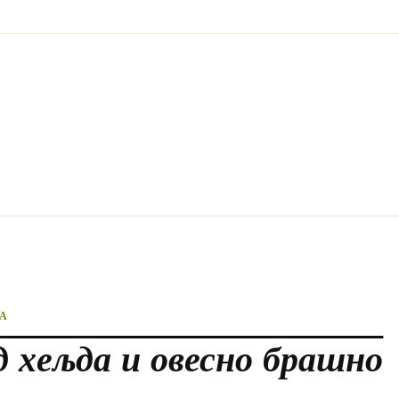
А
д хељда и овесно брашно