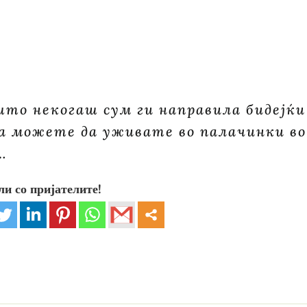
што некогаш сум ги направила бидејќи
га можете да уживате во палачинки во
…
ли со пријателите!