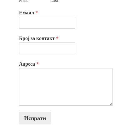
First
Last
Емаил
*
Број за контакт
*
Адреса
*
Испрати