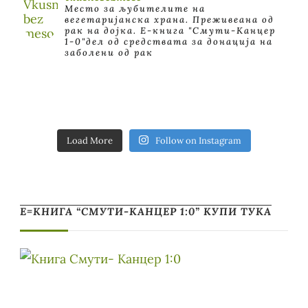
Место за љубителите на
вегетаријанска храна. Преживеана од
рак на дојка.
E-книга "Смути-Канцер
1-0"дел од средствата за донација на
заболени од рак
Load More
Follow on Instagram
Е=КНИГА “СМУТИ-КАНЦЕР 1:0” КУПИ ТУКА