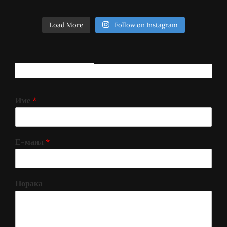
Load More
Follow on Instagram
РЕГИСТРИРАЈ СЕ!
Име
*
Е-маил
*
Порака