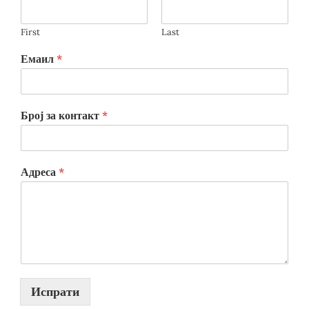
First
Last
Емаил
*
Број за контакт
*
Адреса
*
Испрати