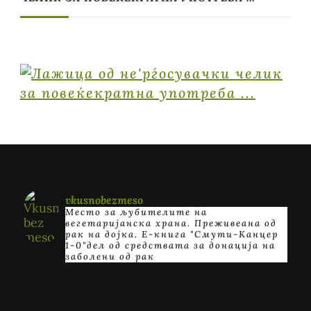
vkusnobezmeso
Место за љубителите на
вегетаријанска храна. Преживеана од
рак на дојка.
E-книга "Смути-Канцер
1-0"дел од средствата за донација на
заболени од рак