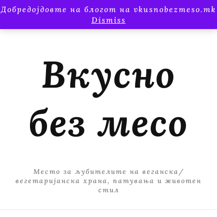
Добредојдовте на блогот на vkusnobezmeso.mk
Dismiss
Вкусно
без месо
Место за љубителите на веганска/
вегетаријанска храна, патувања и животен
стил