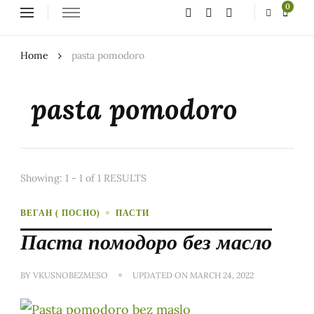
Looking
0
for
Something?
Home
pasta pomodoro
pasta pomodoro
Showing: 1 - 1 of 1 RESULTS
ВЕГАН ( ПОСНО)
ПАСТИ
Паста помодоро без масло
BY
VKUSNOBEZMESO
UPDATED ON
MARCH 24, 2022