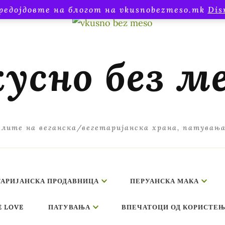
редојдовте на блогот на vkusnobezmeso.mk
Dis
усно без м
лите на веганска/вегетаријанска храна, патувањ
ТАРИЈАНСКА ПРОДАВНИЦА
ПЕРУАНСКА МАКА
E LOVE
ПАТУВАЊА
ВПЕЧАТОЦИ ОД КОРИСТЕЊ