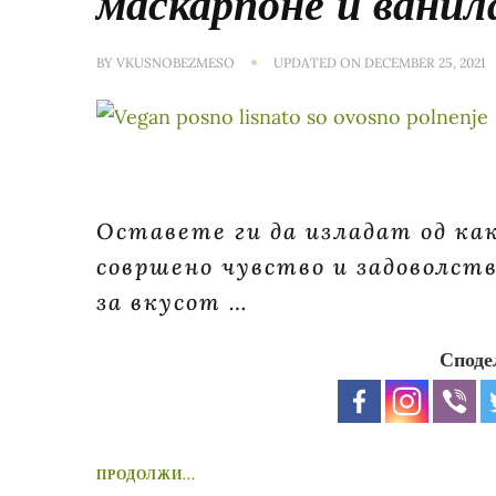
маскарпоне и ванил
BY
VKUSNOBEZMESO
UPDATED ON
DECEMBER 25, 2021
Оставете ги да изладат од как
совршено чувство и задоволств
за вкусот …
Споде
ПРОДОЛЖИ...