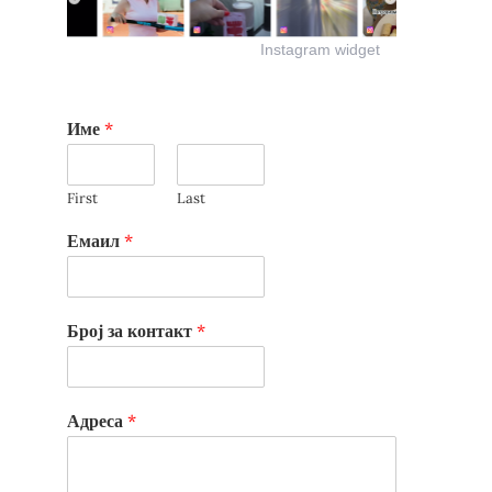
Instagram widget
Име
*
First
Last
Емаил
*
Број за контакт
*
Адреса
*