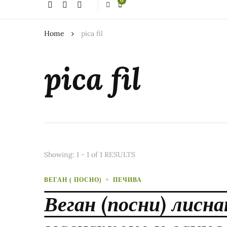
0
thing?
Home
pica fil
pica fil
Showing: 1 - 1 of 1 RESULTS
ВЕГАН ( ПОСНО)
ПЕЧИВА
Веган (посни) лисн