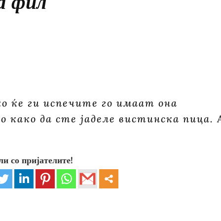
а фил
о ќе ги испечите го имаат она
о како да сте јаделе вистинска пица. 
ли со пријателите!