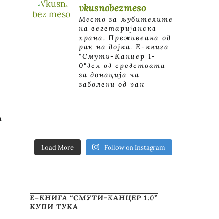
vkusnobezmeso
Место за љубителите
на вегетаријанска
храна. Преживеана од
рак на дојка.
E-книга
"Смути-Канцер 1-
0"дел од средствата
за донација на
заболени од рак
А
Load More
Follow on Instagram
Е=КНИГА “СМУТИ-КАНЦЕР 1:0”
КУПИ ТУКА