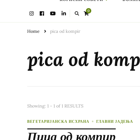
Looking
0
for
Something?
Home
pica od kompir
pica od komp
Showing: 1 - 1 of 1 RESULTS
ВЕГЕТАРИЈАНСКА ИСХРАНА
ГЛАВНИ ЈАДЕЊА
Пица од компир