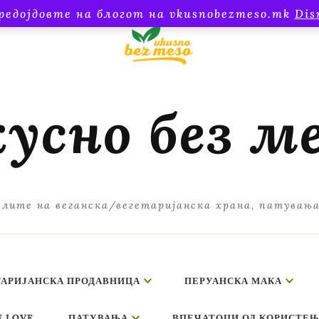
редојдовте на блогот на vkusnobezmeso.mk
Dis
усно без м
лите на веганска/вегетаријанска храна, патувањ
ТАРИЈАНСКА ПРОДАВНИЦА
ПЕРУАНСКА МАКА
E LOVE
ПАТУВАЊА
ВПЕЧАТОЦИ ОД КОРИСТЕЊ