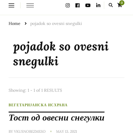
Looking
0
for
Something?
Home
pojadok so ovesni snegulki
pojadok so ovesni
snegulki
Showing: 1 - 1 of 1 RESULTS
ВЕГЕТАРИЈАНСКА ИСХРАНА
Тост од овесни снегулки
BY
VKUSNOBEZMESO
MAY 13, 2021