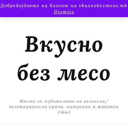
Добредојдовте на блогот на vkusnobezmeso.mk
Dismiss
Вкусно
без месо
Место за љубителите на веганска/
вегетаријанска храна, патувања и животен
стил