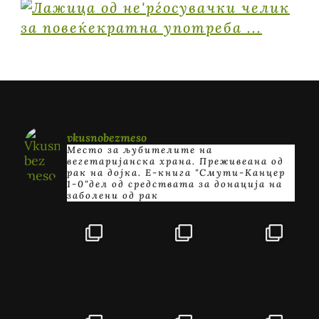
vkusnobezmeso
Место за љубителите на
вегетаријанска храна. Преживеана од
рак на дојка.
E-книга "Смути-Канцер
1-0"дел од средствата за донација на
заболени од рак