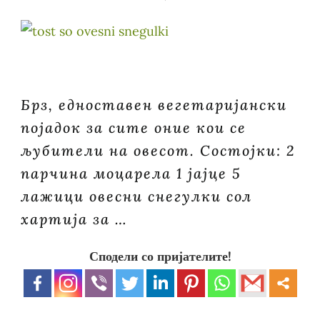
Брз, едноставен вегетаријански
појадок за сите оние кои се
љубители на овесот. Состојки: 2
парчина моцарела 1 јајце 5
лажици овесни снегулки сол
хартија за …
Сподели со пријателите!