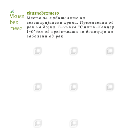
vkusnobezmeso
Место за љубителите на
вегетаријанска храна. Преживеана од
рак на дојка.
E-книга "Смути-Канцер
1-0"дел од средствата за донација на
заболени од рак