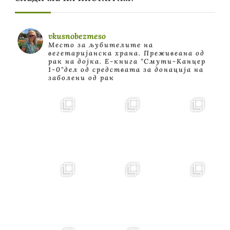
vkusnobezmeso
Место за љубителите на
вегетаријанска храна. Преживеана од
рак на дојка.
E-книга "Смути-Канцер
1-0"дел од средствата за донација на
заболени од рак