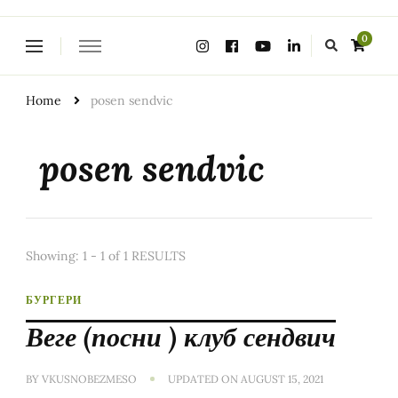
Looking
0
for
Something?
Home
posen sendvic
posen sendvic
Showing: 1 - 1 of 1 RESULTS
БУРГЕРИ
Веге (посни ) клуб сендвич
BY
VKUSNOBEZMESO
UPDATED ON
AUGUST 15, 2021