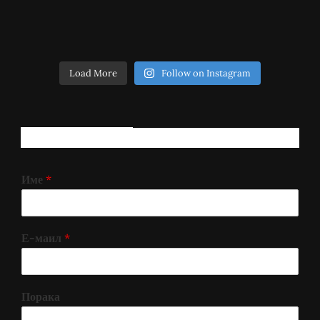
Load More
Follow on Instagram
РЕГИСТРИРАЈ СЕ!
Име
*
Е-маил
*
Порака