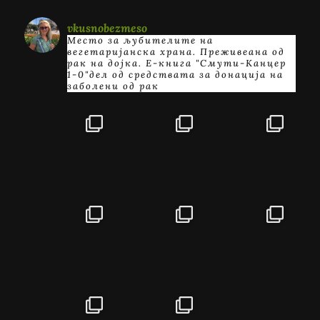
vkusnobezmeso
Место за љубителите на
вегетаријанска храна. Преживеана од
рак на дојка.
E-книга "Смути-Канцер
1-0"дел од средствата за донација на
заболени од рак