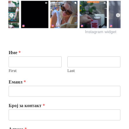
Instagram widget
Име
*
First
Last
Емаил
*
Број за контакт
*