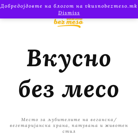
Добредојдовте на блогот на vkusnobezmeso.mk
Dismiss
Вкусно
без месо
Место за љубителите на веганска/
вегетаријанска храна, патувања и животен
стил