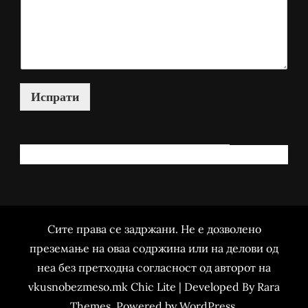
Испрати
КАКО МОЖАМ ДА ВИ ПОМОГНАМ?
Сите права се задржани. Не е дозволено
преземање на оваа содржина или на делови од
неа без претходна согласност од авторот на
vkusnobezmeso.mk Chic Lite | Developed By
Rara
Themes
. Powered by
WordPress
.