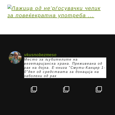
vkusnobezmeso
Место за љубителите на
вегетаријанска храна. Преживеана од
рак на дојка.
E-книга "Смути-Канцер 1-
0"дел од средствата за донација на
заболени од рак