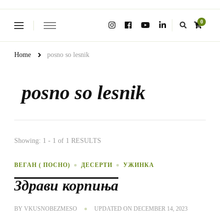
Looking
0
for
Something?
Home
posno so lesnik
posno so lesnik
Showing: 1 - 1 of 1 RESULTS
ВЕГАН ( ПОСНО)
ДЕСЕРТИ
УЖИНКА
Здрави корпиња
BY
VKUSNOBEZMESO
UPDATED ON
DECEMBER 14, 2023