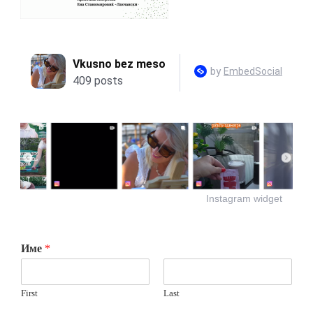
Instagram widget
Име
*
First
Last