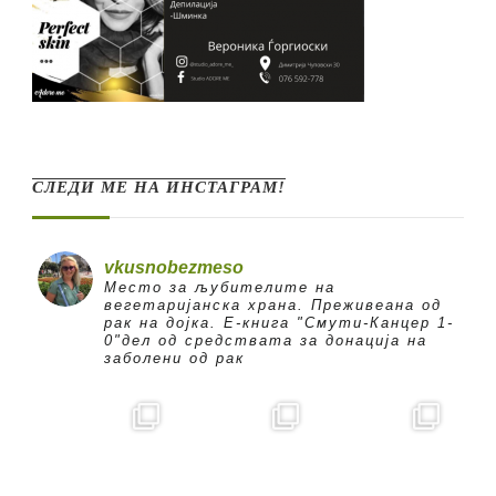
СЛЕДИ МЕ НА ИНСТАГРАМ!
vkusnobezmeso
Место за љубителите на
вегетаријанска храна. Преживеана од
рак на дојка.
E-книга "Смути-Канцер 1-
0"дел од средствата за донација на
заболени од рак