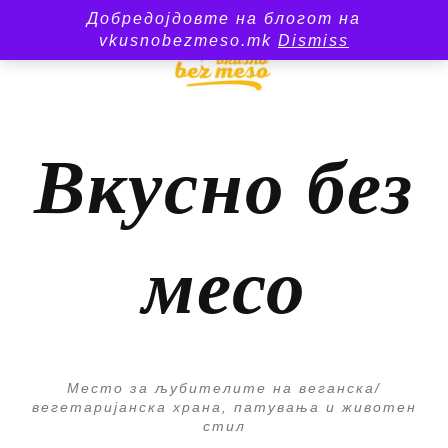
Добредојдовте на блогот на
vkusnobezmeso.mk
Dismiss
Вкусно без
месо
Место за љубителите на веганска/
вегетаријанска храна, патувања и животен
стил