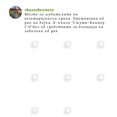
vkusnobezmeso
Место за љубителите на
вегетаријанска храна. Преживеана од
рак на дојка.
E-книга "Смути-Канцер
1-0"дел од средствата за донација на
заболени од рак