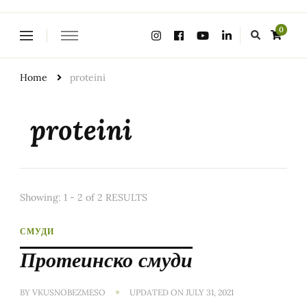
Looking
0
for
Something?
Home
proteini
proteini
Showing: 1 - 2 of 2 RESULTS
СМУДИ
Протеинско смуди
BY
VKUSNOBEZMESO
UPDATED ON
JULY 31, 2021