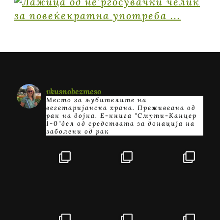
vkusnobezmeso
Место за љубителите на
вегетаријанска храна. Преживеана од
рак на дојка.
E-книга "Смути-Канцер
1-0"дел од средствата за донација на
заболени од рак