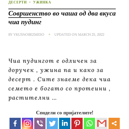
ДЕСЕРТИ
УЖИНКА
Совршенство во чаша од два вкуса
чиа пудинг
BY
VKUSNOBEZMESO
UPDATED ON
MARCH 25, 2022
Чиа пудингот е одличен за
доручек , ужина па и како за
десерт . Сите знаеме дека чиа
семето е богато со протеини ,
растителни …
Сподели со пријателите!