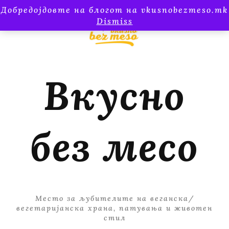
Добредојдовте на блогот на vkusnobezmeso.mk
Dismiss
Вкусно
без месо
Место за љубителите на веганска/
вегетаријанска храна, патувања и животен
стил