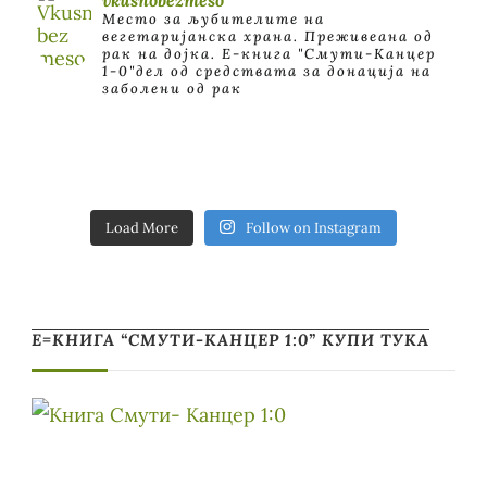
Место за љубителите на
вегетаријанска храна. Преживеана од
рак на дојка.
E-книга "Смути-Канцер
1-0"дел од средствата за донација на
заболени од рак
Load More
Follow on Instagram
Е=КНИГА “СМУТИ-КАНЦЕР 1:0” КУПИ ТУКА