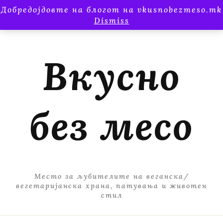
Добредојдовте на блогот на vkusnobezmeso.mk
Dismiss
Вкусно
без месо
Место за љубителите на веганска/
вегетаријанска храна, патувања и животен
стил