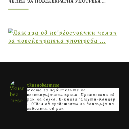
ЧЕЛИК ЗА ПОВЕЌЕКРАТНА УПОТРЕБА …
vkusnobezmeso
Место за љубителите на
вегетаријанска храна. Преживеана од
рак на дојка.
E-книга "Смути-Канцер
1-0"дел од средствата за донација на
заболени од рак