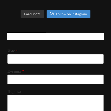
Load More
Follow on Instagram
РЕГИСТРИРАЈ СЕ!
Име
*
Е-маил
*
Порака