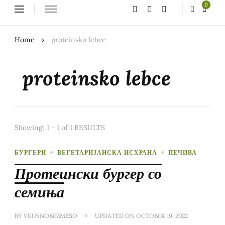
Looking
0
for
Something?
Home
proteinsko lebce
proteinsko lebce
Showing: 1 - 1 of 1 RESULTS
БУРГЕРИ
ВЕГЕТАРИЈАНСКА ИСХРАНА
ПЕЧИВА
Протеински бургер со
семиња
BY
VKUSNOBEZMESO
UPDATED ON
OCTOBER 19, 2022