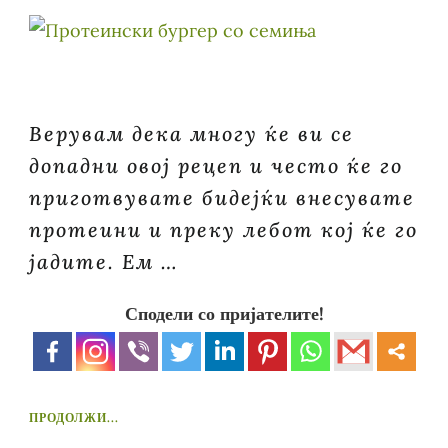
Верувам дека многу ќе ви се
допадни овој рецеп и често ќе го
приготвувате бидејќи внесувате
протеини и преку лебот кој ќе го
јадите. Ем …
Сподели со пријателите!
ПРОДОЛЖИ...