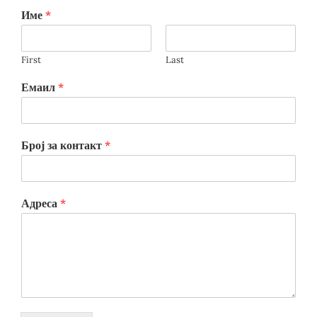
Име
*
First
Last
Емаил
*
Број за контакт
*
Адреса
*