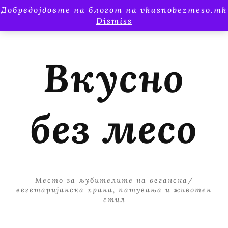
Добредојдовте на блогот на vkusnobezmeso.mk
Dismiss
Вкусно
без месо
Место за љубителите на веганска/
вегетаријанска храна, патувања и животен
стил