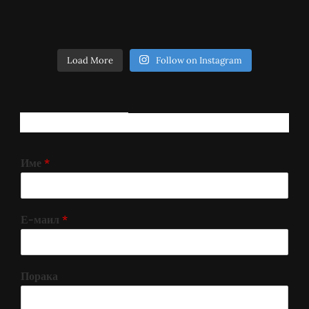
Load More
Follow on Instagram
РЕГИСТРИРАЈ СЕ!
Име
*
Е-маил
*
Порака