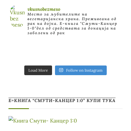
vkusnobezmeso
Место за љубителите на
вегетаријанска храна. Преживеана од
рак на дојка.
E-книга "Смути-Канцер
1-0"дел од средствата за донација на
заболени од рак
Load More
Follow on Instagram
Е=КНИГА “СМУТИ-КАНЦЕР 1:0” КУПИ ТУКА