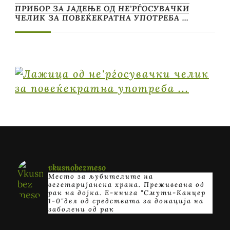
ПРИБОР ЗА ЈАДЕЊЕ ОД НЕ’РЃОСУВАЧКИ
ЧЕЛИК ЗА ПОВЕЌЕКРАТНА УПОТРЕБА …
vkusnobezmeso
Место за љубителите на
вегетаријанска храна. Преживеана од
рак на дојка.
E-книга "Смути-Канцер
1-0"дел од средствата за донација на
заболени од рак