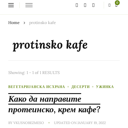
Looking
0
for
Something?
Home
protinsko kafe
protinsko kafe
Showing: 1 - 1 of 1 RESULTS
ВЕГЕТАРИЈАНСКА ИСХРАНА
ДЕСЕРТИ
УЖИНКА
Како да направите
протеинско, крем кафе?
BY
VKUSNOBEZMESO
UPDATED ON
JANUARY 19, 2022