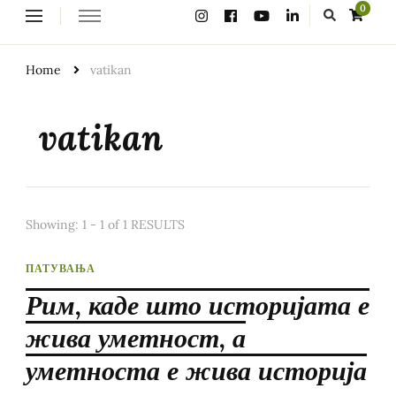
Looking
0
for
Something?
Home
vatikan
vatikan
Showing: 1 - 1 of 1 RESULTS
ПАТУВАЊА
Рим, каде што историјата е
жива уметност, а
уметноста е жива историја