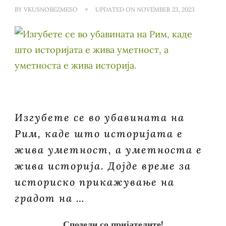
BY
VKUSNOBEZMESO
UPDATED ON
NOVEMBER 23, 2023
Изгубете се во убавината на
Рим, каде што историјата е
жива уметност, а уметноста е
жива историја. Дојде време за
историско прикажување на
градот на …
Сподели со пријателите!