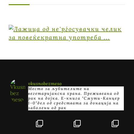
vkusnobezmeso
Место за љубителите на
вегетаријанска храна. Преживеана од
рак на дојка.
E-книга "Смути-Канцер
1-0"дел од средствата за донација на
заболени од рак