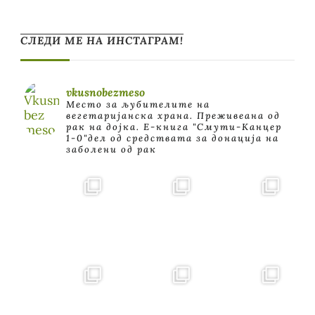
СЛЕДИ МЕ НА ИНСТАГРАМ!
vkusnobezmeso
Место за љубителите на
вегетаријанска храна. Преживеана од
рак на дојка.
E-книга "Смути-Канцер
1-0"дел од средствата за донација на
заболени од рак