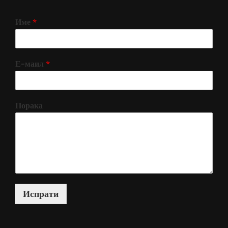
Име
*
Е-маил
*
Порака
Испрати