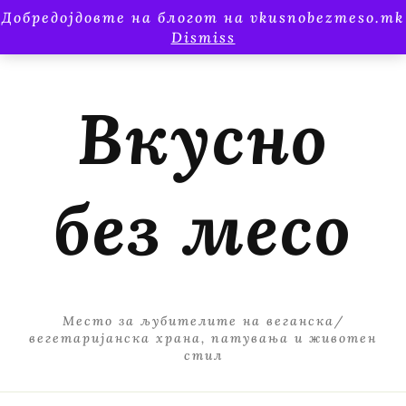
Добредојдовте на блогот на vkusnobezmeso.mk
Dismiss
Вкусно
без месо
Место за љубителите на веганска/
вегетаријанска храна, патувања и животен
стил