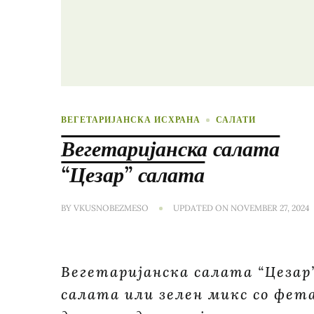
ВЕГЕТАРИЈАНСКА ИСХРАНА
САЛАТИ
Вегетаријанска салата
“Цезар” салата
BY
VKUSNOBEZMESO
UPDATED ON
NOVEMBER 27, 2024
Вегетаријанска салата “Цезар
салата или зелен микс со фет