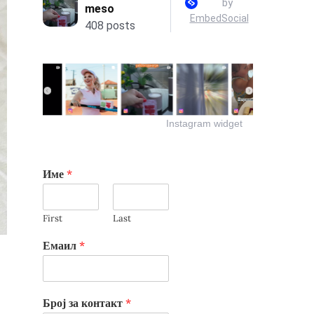
Instagram widget
Име
*
First
Last
Емаил
*
Број за контакт
*