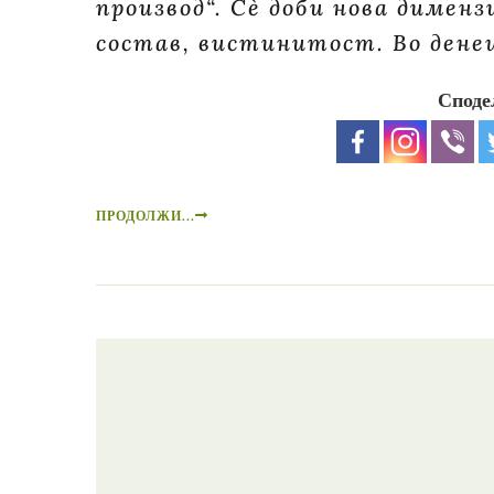
производ“. Сè доби нова дименз
состав, вистинитост. Во дене
Споде
ПРОДОЛЖИ...