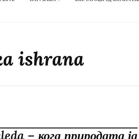
ka ishrana
leda – кога природата ја