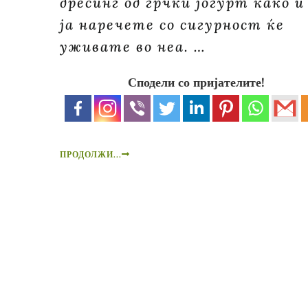
дресинг од грчки јогурт како и
ја наречете со сигурност ќе
уживате во неа. …
Сподели со пријателите!
ПРОДОЛЖИ...