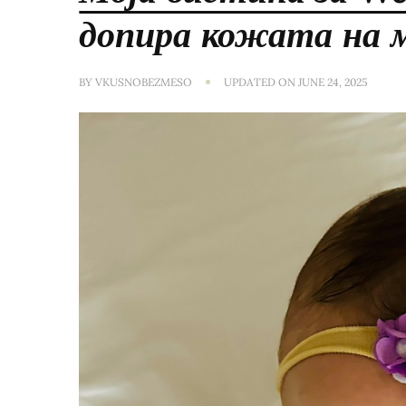
допира кожата на м
BY
VKUSNOBEZMESO
UPDATED ON
JUNE 24, 2025