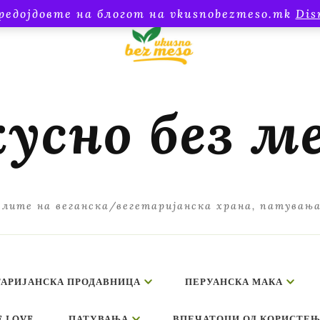
редојдовте на блогот на vkusnobezmeso.mk
Dis
усно без м
лите на веганска/вегетаријанска храна, патувањ
ТАРИЈАНСКА ПРОДАВНИЦА
ПЕРУАНСКА МАКА
E LOVE
ПАТУВАЊА
ВПЕЧАТОЦИ ОД КОРИСТЕЊ