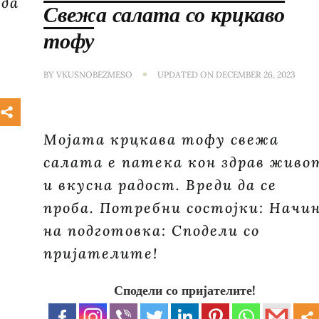
 да
Свежа салата со крцкаво
тофу
BY
VKUSNOBEZMESO
UPDATED ON
DECEMBER 26, 2023
Мојата крцкава тофу свежа
салата е патека кон здрав живо
и вкусна радост. Вреди да се
проба. Потребни состојки: Начи
на подготовка: Сподели со
пријателите!
Сподели со пријателите!