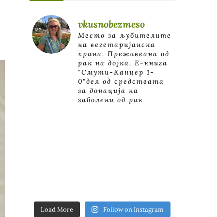
vkusnobezmeso
Место за љубителите
на вегетаријанска
храна. Преживеана од
рак на дојка.
E-книга
"Смути-Канцер 1-
0"дел од средствата
за донација на
заболени од рак
Load More
Follow on Instagram