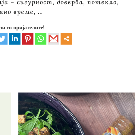
ија – сигурност, доверба, потекло,
шно време, …
ли со пријателите!