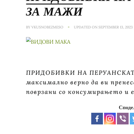
ЗА МАЖИ
BY
VKUSNOBEZMESO
UPDATED ON
SEPTEMBER 13, 2023
ПРИДОБИВКИ НА ПЕРУАНСКАТА
максимално верно да ви прене
поврзани со консумирањето и
Споде