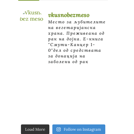
vkusnobezmeso
Место за љубителите
на вегетаријанска
храна. Преживеана од
рак на дојка.
E-книга
"Смути-Канцер 1-
0"дел од средствата
за донација на
заболени од рак
Load More
Follow on Instagram