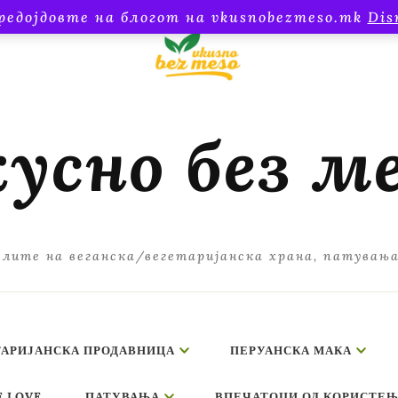
редојдовте на блогот на vkusnobezmeso.mk
Dis
усно без м
лите на веганска/вегетаријанска храна, патувањ
ТАРИЈАНСКА ПРОДАВНИЦА
ПЕРУАНСКА МАКА
E LOVE
ПАТУВАЊА
ВПЕЧАТОЦИ ОД КОРИСТЕЊ