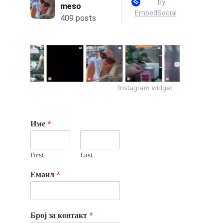
Instagram widget
Име
*
First
Last
Емаил
*
Број за контакт
*