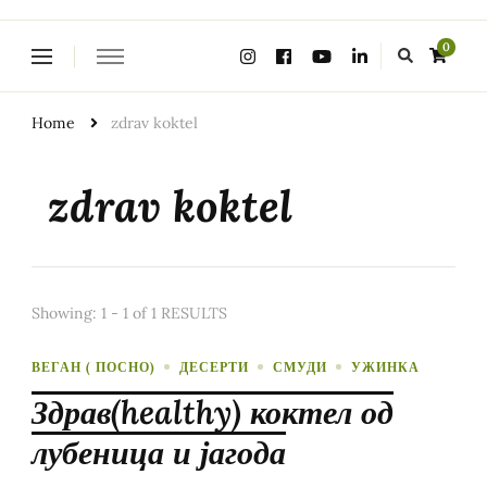
Looking
0
for
Something?
Home
zdrav koktel
zdrav koktel
Showing: 1 - 1 of 1 RESULTS
ВЕГАН ( ПОСНО)
ДЕСЕРТИ
СМУДИ
УЖИНКА
Здрав(healthy) коктел од
лубеница и јагода