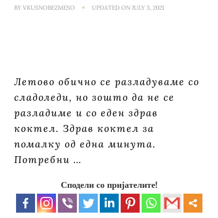
BY
VKUSNOBEZMESO
UPDATED ON
JULY 3, 2021
Летово обично се разладуваме со
сладоледи, но зошто да не се
разладиме и со еден здрав
коктел. Здрав коктел за
помалку од една минута.
Потребни …
Сподели со пријателите!