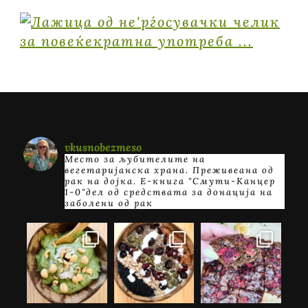
vkusnobezmeso
Место за љубителите на
вегетаријанска храна. Преживеана од
рак на дојка.
E-книга "Смути-Канцер
1-0"дел од средствата за донација на
заболени од рак