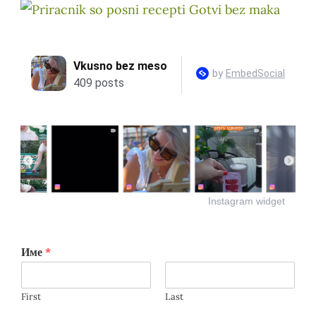
Instagram widget
Име
*
First
Last