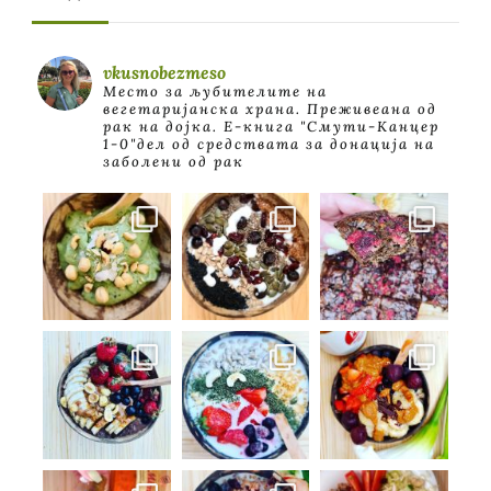
vkusnobezmeso
Место за љубителите на
вегетаријанска храна. Преживеана од
рак на дојка.
E-книга "Смути-Канцер
1-0"дел од средствата за донација на
заболени од рак