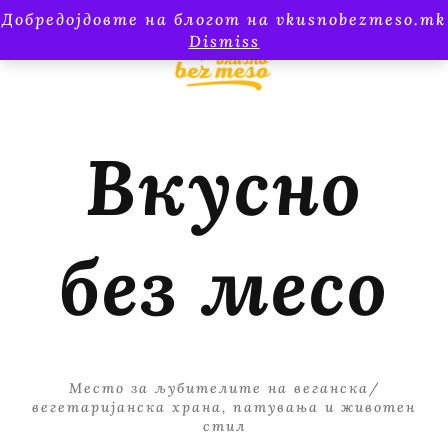
Добредојдовте на блогот на vkusnobezmeso.mk
Dismiss
Вкусно
без месо
Место за љубителите на веганска/
вегетаријанска храна, патувања и животен
стил