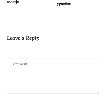
овошје
урнебес
Leave a Reply