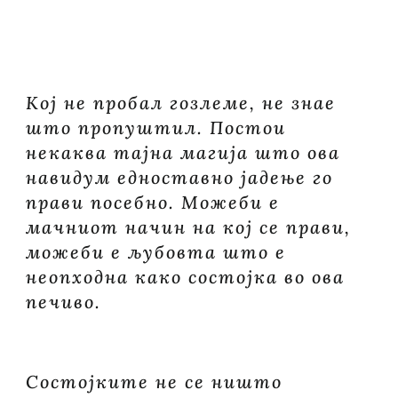
Кој не пробал гозлеме, не знае
што пропуштил. Постои
некаква тајна магија што ова
навидум едноставно јадење го
прави посебно. Можеби е
мачниот начин на кој се прави,
можеби е љубовта што е
неопходна како состојка во ова
печиво.
Состојките не се ништо