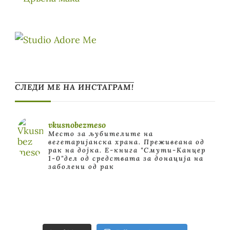
СЛЕДИ МЕ НА ИНСТАГРАМ!
vkusnobezmeso
Место за љубителите на
вегетаријанска храна. Преживеана од
рак на дојка.
E-книга "Смути-Канцер
1-0"дел од средствата за донација на
заболени од рак