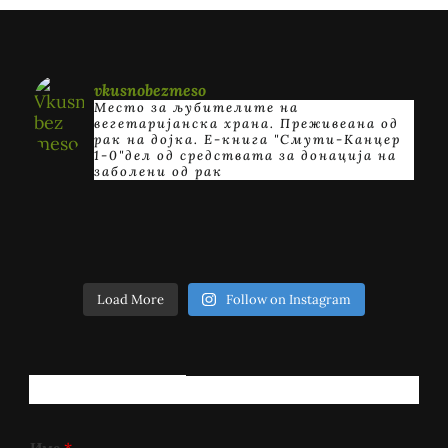
vkusnobezmeso
Место за љубителите на
вегетаријанска храна. Преживеана од
рак на дојка.
E-книга "Смути-Канцер
1-0"дел од средствата за донација на
заболени од рак
Load More
Follow on Instagram
РЕГИСТРИРАЈ СЕ!
Име
*