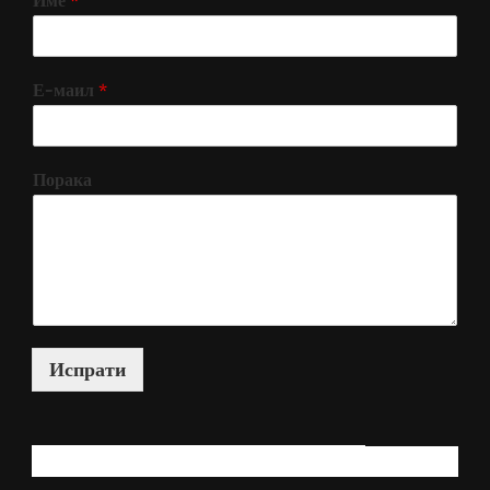
Е-маил
*
Порака
Испрати
КАКО МОЖАМ ДА ВИ ПОМОГНАМ?