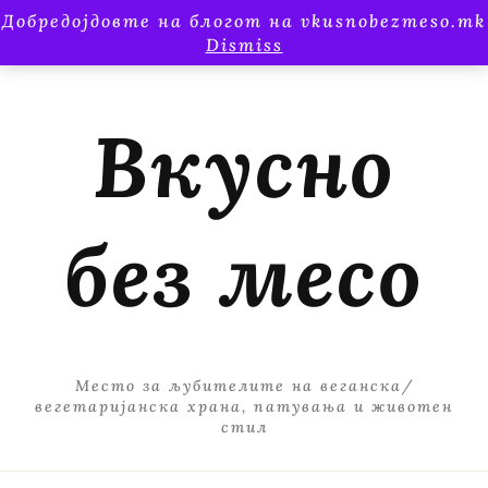
Добредојдовте на блогот на vkusnobezmeso.mk
Dismiss
Вкусно
без месо
Место за љубителите на веганска/
вегетаријанска храна, патувања и животен
стил