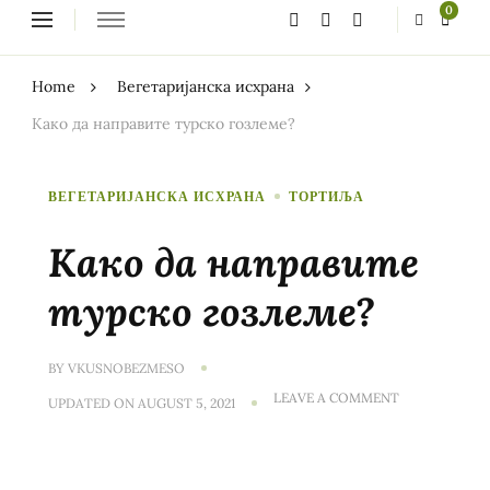
Looking
0
for
Something?
Home
Вегетаријанска исхрана
Како да направите турско гозлеме?
ВЕГЕТАРИЈАНСКА ИСХРАНА
ТОРТИЉА
Како да направите
турско гозлеме?
BY
VKUSNOBEZMESO
ON
LEAVE A COMMENT
UPDATED ON
AUGUST 5, 2021
КАКО
ДА
НАПРАВИТЕ
ТУРСКО
ГОЗЛЕМЕ?