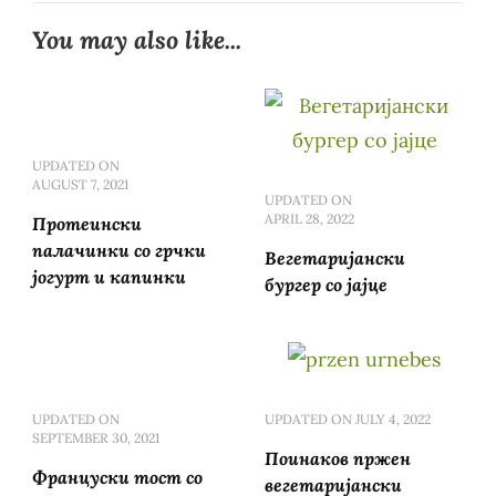
You may also like...
UPDATED ON
AUGUST 7, 2021
UPDATED ON
APRIL 28, 2022
Протеински
палачинки со грчки
Вегетаријански
јогурт и капинки
бургер со јајце
UPDATED ON
UPDATED ON
JULY 4, 2022
SEPTEMBER 30, 2021
Поинаков пржен
Француски тост со
вегетаријански