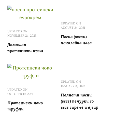
UPDATED ON
AUGUST 24, 2021
UPDATED ON
NOVEMBER 24, 2023
Посна (веган)
чоколадна лава
Домашен
протеински крем
UPDATED ON
JANUARY 3, 2023
UPDATED ON
OCTOBER 19, 2021
Полнети посни
(веге) печурки со
Протеински чоко
веге сирење и ајвар
труфли