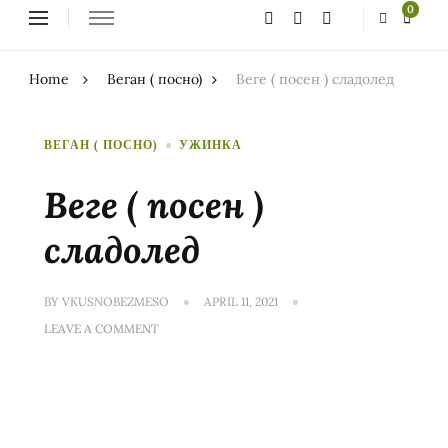
Looking
0
for
Something?
Home
Веган ( посно)
Веге ( посен ) сладолед
ВЕГАН ( ПОСНО)
УЖИНКА
Веге ( посен )
сладолед
BY
VKUSNOBEZMESO
APRIL 11, 2021
ON
LEAVE A COMMENT
ВЕГЕ
(
ПОСЕН
)
СЛАДОЛЕД