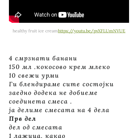
healthy fruit ice cream
https://youtu.be/pvXFLUmNVUE
4 смрзнати банани
150 мл .кокосово крем млеко
10 свежи урми
Ги блендираме сите состојки
заедно додека не добиеме
соединета смеса .
ја делиме смесата на 4 дела
Прв дел
дел од смесата
1 лажица. какао