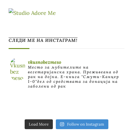
СЛЕДИ МЕ НА ИНСТАГРАМ!
vkusnobezmeso
Место за љубителите на
вегетаријанска храна. Преживеана од
рак на дојка.
E-книга "Смути-Канцер
1-0"дел од средствата за донација на
заболени од рак
Load More
Follow on Instagram