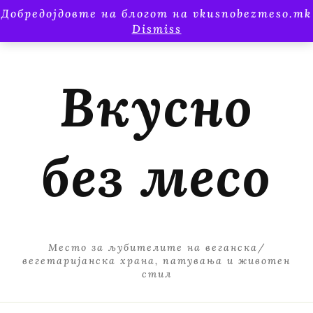
Добредојдовте на блогот на vkusnobezmeso.mk
Dismiss
Вкусно
без месо
Место за љубителите на веганска/
вегетаријанска храна, патувања и животен
стил