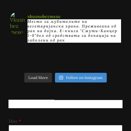
vkusnobezmeso
Место за љубителите на
вегетаријанска храна. Преживеана од
рак на дојка.
E-книга "Смути-Канцер
1-0"дел од средствата за донација на
заболени од рак
Load More
Follow on Instagram
РЕГИСТРИРАЈ СЕ!
Име
*