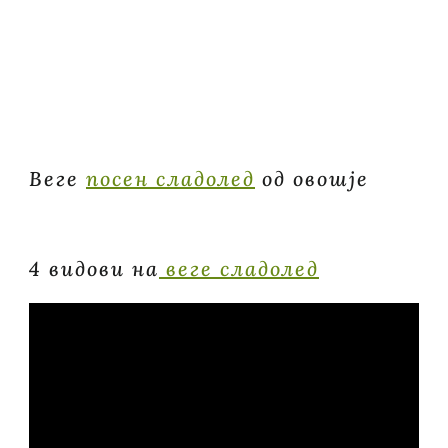
Веге
посен сладолед
од овошје
4 видови на
веге сладолед