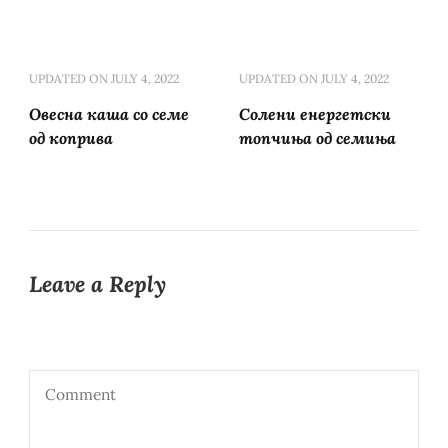
UPDATED ON
JULY 4, 2022
UPDATED ON
JULY 4, 2022
Овесна каша со семе
Солени енергетски
од коприва
топчиња од семиња
Leave a Reply