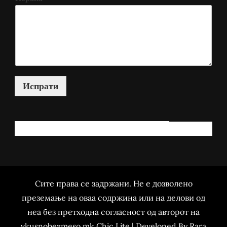
Испрати
КАКО МОЖАМ ДА ВИ ПОМОГНАМ?
Сите права се задржани. Не е дозволено
преземање на оваа содржина или на делови од
неа без претходна согласност од авторот на
vkusnobezmeso.mk Chic Lite | Developed By
Rara