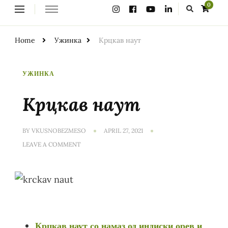
Looking
0
for
Something?
Home
Ужинка
Крцкав наут
УЖИНКА
Крцкав наут
BY
VKUSNOBEZMESO
APRIL 27, 2021
ON
LEAVE A COMMENT
КРЦКАВ
НАУТ
Крцкав наут со намаз од индиски орев и