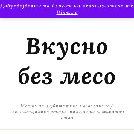
Добредојдовте на блогот на vkusnobezmeso.mk
Dismiss
Вкусно
без месо
Место за љубителите на веганска/
вегетаријанска храна, патувања и животен
стил