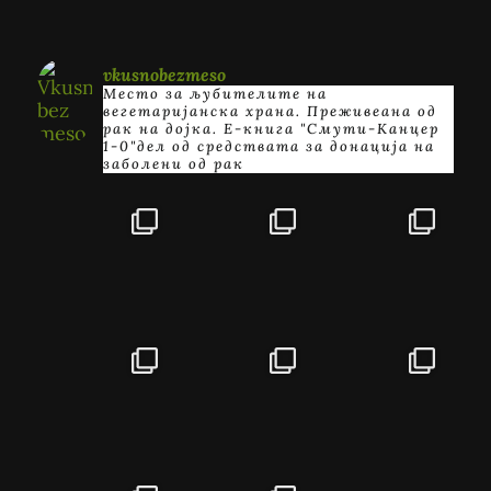
vkusnobezmeso
Место за љубителите на
вегетаријанска храна. Преживеана од
рак на дојка.
E-книга "Смути-Канцер
1-0"дел од средствата за донација на
заболени од рак