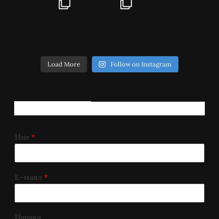
Load More
Follow on Instagram
РЕГИСТРИРАЈ СЕ!
Име
*
Е-маил
*
Порака