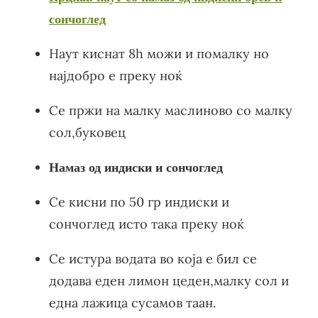
сончоглед
Наут киснат 8h можи и помалку но
најдобро е преку ноќ
Се пржи на малку маслиново со малку
сол,буковец
Намаз од индиски и сончоглед
Се кисни по 50 гр индиски и
сончоглед исто така преку ноќ
Се истура водата во која е бил се
додава еден лимон цеден,малку сол и
една лажица сусамов таан.