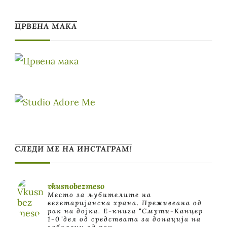
ЦРВЕНА МАКА
СЛЕДИ МЕ НА ИНСТАГРАМ!
vkusnobezmeso
Место за љубителите на
вегетаријанска храна. Преживеана од
рак на дојка.
E-книга "Смути-Канцер
1-0"дел од средствата за донација на