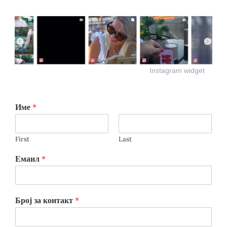
Instagram widget
Име
*
First
Last
Емаил
*
Број за контакт
*