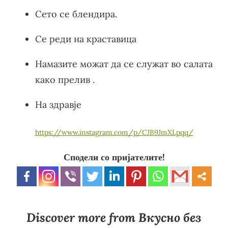
Сето се блендира.
Се реди на краставица
Намазите можат да се служат во салата
како прелив .
На здравје
https://www.instagram.com/p/CJB9JmXLpqq/
Сподели со пријателите!
Discover more from Вкусно без