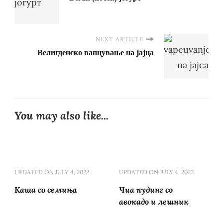
NEXT ARTICLE
Велигденско вапцување на јајца
You may also like...
UPDATED ON
JULY 4, 2022
UPDATED ON
JULY 4, 2022
Каша со семиња
Чиа пудинг со
авокадо и лешник