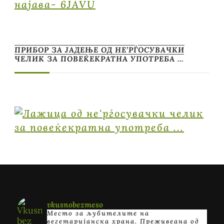
најава- 6JAVU
ПРИБОР ЗА ЈАДЕЊЕ ОД НЕ’РЃОСУВАЧКИ
ЧЕЛИК ЗА ПОВЕЌЕКРАТНА УПОТРЕБА …
vkusnobezmeso
Место за љубителите на
вегетаријанска храна. Преживеана од