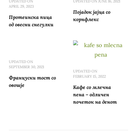
UPDATED ON
UPDATED ON
JUNE 16, 2021
APRIL 29, 2023
Појадок јајца со
Протеинска пица
корнфлекс
од овесни снегулки
UPDATED ON
SEPTEMBER 30, 2021
UPDATED ON
FEBRUARY 15, 2022
Француски тост со
овошје
Кафе со млечна
пена – одличен
почеток на денот