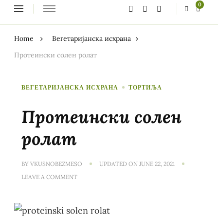
Looking
0
for
Something?
Home
Вегетаријанска исхрана
Протеински солен ролат
ВЕГЕТАРИЈАНСКА ИСХРАНА
ТОРТИЉА
Протеински солен
ролат
BY
VKUSNOBEZMESO
UPDATED ON
JUNE 22, 2021
ON
LEAVE A COMMENT
ПРОТЕИНСКИ
СОЛЕН
РОЛАТ