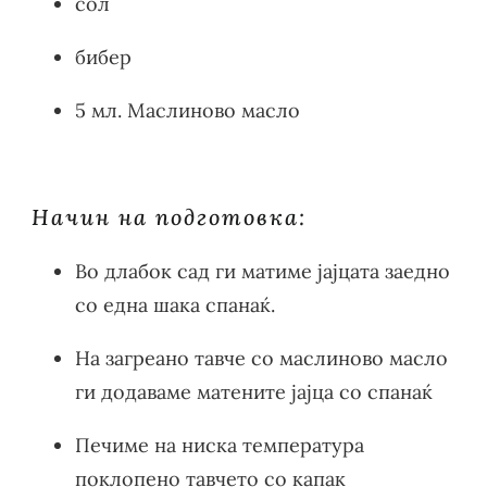
сол
бибер
5 мл. Маслиново масло
Начин на подготовка:
Во длабок сад ги матиме јајцата заедно
со една шака спанаќ.
На загреано тавче со маслиново масло
ги додаваме матените јајца со спанаќ
Печиме на ниска температура
поклопено тавчето со капак