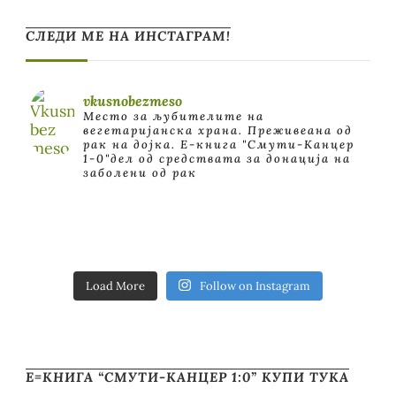
СЛЕДИ МЕ НА ИНСТАГРАМ!
vkusnobezmeso
Место за љубителите на
вегетаријанска храна. Преживеана од
рак на дојка.
E-книга "Смути-Канцер
1-0"дел од средствата за донација на
заболени од рак
Load More
Follow on Instagram
Е=КНИГА “СМУТИ-КАНЦЕР 1:0” КУПИ ТУКА