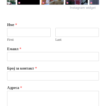
Instagram widget
Име
*
First
Last
Емаил
*
Број за контакт
*
Адреса
*