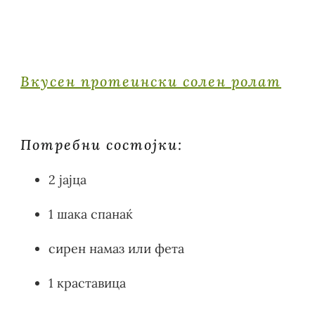
Вкусен протеински солен ролат
Потребни состојки:
2 јајца
1 шака спанаќ
сирен намаз или фета
1 краставица