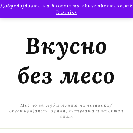
Добредојдовте на блогот на vkusnobezmeso.mk
Dismiss
Вкусно
без месо
Место за љубителите на веганска/
вегетаријанска храна, патувања и животен
стил