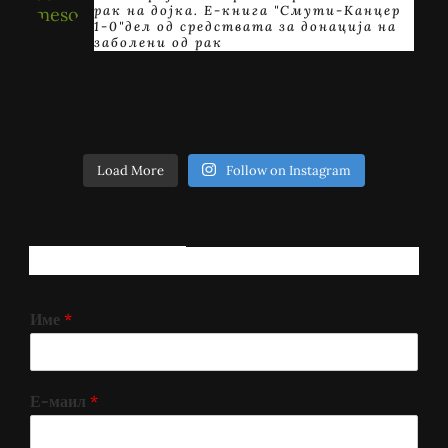
рак на дојка.
E-книга "Смути-Канцер
1-0"дел од средствата за донација на
заболени од рак
Load More
Follow on Instagram
РЕГИСТРИРАЈ СЕ!
Име
*
Е-маил
*