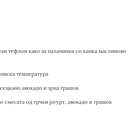
греан тефлон како за палачинки со капка маслиново
а ниска температура
 сецкано авокадо и зрна грашок
о смесата од грчки јогурт, авокадо и грашок