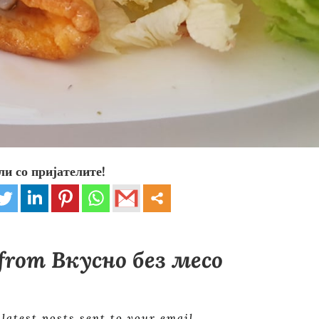
ли со пријателите!
 from Вкусно без месо
 latest posts sent to your email.