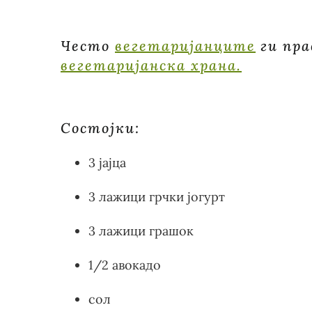
Често
вегетаријанците
ги пра
вегетаријанска храна.
Состојки:
3 јајца
3 лажици грчки јогурт
3 лажици грашок
1/2 авокадо
сол