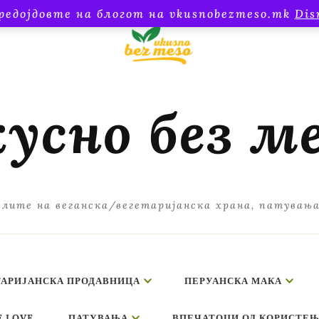
редојдовте на блогот на vkusnobezmeso.mk
Dis
усно без м
лите на веганска/вегетаријанска храна, патувањ
ТАРИЈАНСКА ПРОДАВНИЦА
ПЕРУАНСКА МАКА
E LOVE
ПАТУВАЊА
ВПЕЧАТОЦИ ОД КОРИСТЕЊ