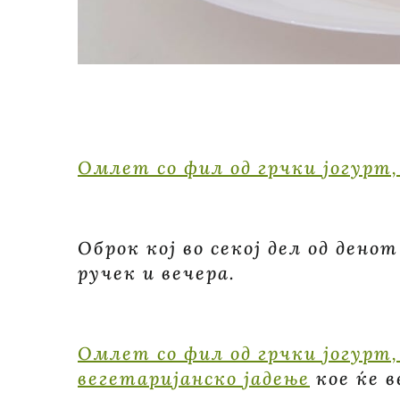
Омлет со фил од грчки јогурт,
Оброк кој во секој дел од дено
ручек и вечера.
Омлет со фил од грчки јогурт,
вегетаријанско јадење
кое ќе в