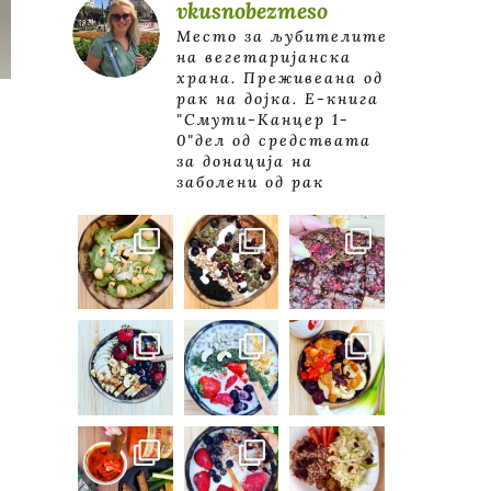
vkusnobezmeso
Место за љубителите
на вегетаријанска
храна. Преживеана од
рак на дојка.
E-книга
"Смути-Канцер 1-
0"дел од средствата
за донација на
заболени од рак