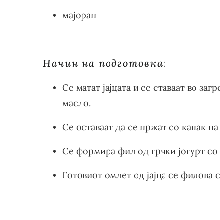
мајоран
Начин на подготовка:
Се матат јајцата и се ставаат во за
масло.
Се оставаат да се пржат со капак н
Се формира фил од грчки јогурт со
Готовиот омлет од јајца се филова с