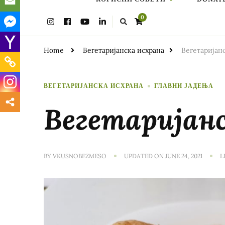
Looking
0
for
Something?
Home
Вегетаријанска исхрана
Вегетаријан
ВЕГЕТАРИЈАНСКА ИСХРАНА
ГЛАВНИ ЈАДЕЊА
Вегетаријанс
BY
VKUSNOBEZMESO
UPDATED ON
JUNE 24, 2021
L