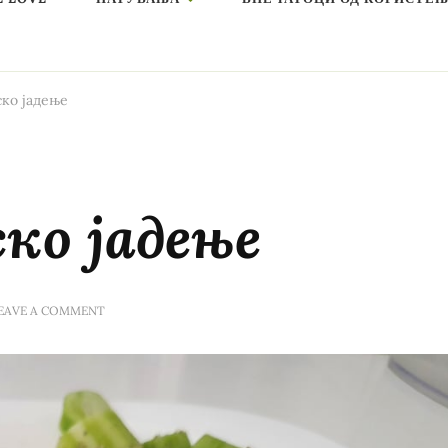
ско јадење
ко јадење
ON
EAVE A COMMENT
ВЕГЕТАРИЈАНСКО
ЈАДЕЊЕ