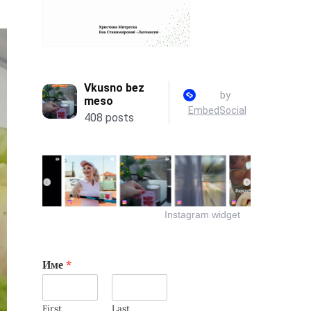
Instagram widget
Име
*
First
Last