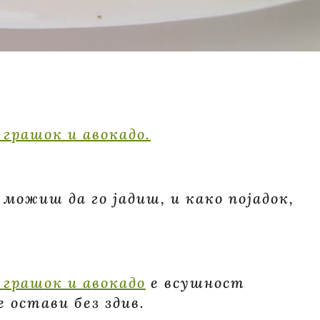
 грашок и авокадо.
т можиш да го јадиш, и како појадок,
 грашок и авокадо
е всушност
е остави без здив.