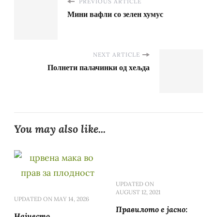
PREVIOUS ARTICLE
Мини вафли со зелен хумус
NEXT ARTICLE
Полнети палачинки од хељда
You may also like...
UPDATED ON
AUGUST 12, 2021
UPDATED ON
MAY 14, 2026
Правилото е јасно:
Најчесто