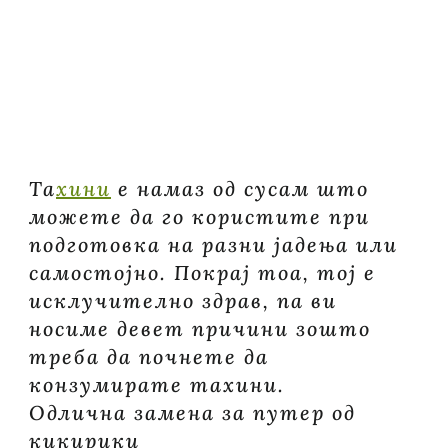
ДА
КОНЗУМИРА
ТАХИНИ?
Та
хини
е намаз од сусам што
можете да го користите при
подготовка на разни јадења или
самостојно. Покрај тоа, тој е
исклучително здрав, па ви
носиме девет причини зошто
треба да почнете да
конзумирате тахини.
Одлична замена за путер од
кикирики