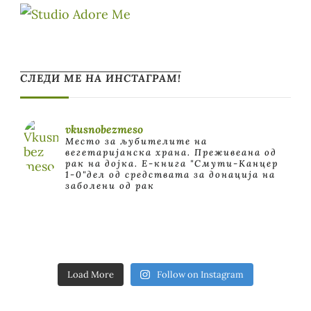
СЛЕДИ МЕ НА ИНСТАГРАМ!
vkusnobezmeso
Место за љубителите на
вегетаријанска храна. Преживеана од
рак на дојка.
E-книга "Смути-Канцер
1-0"дел од средствата за донација на
заболени од рак
Load More
Follow on Instagram