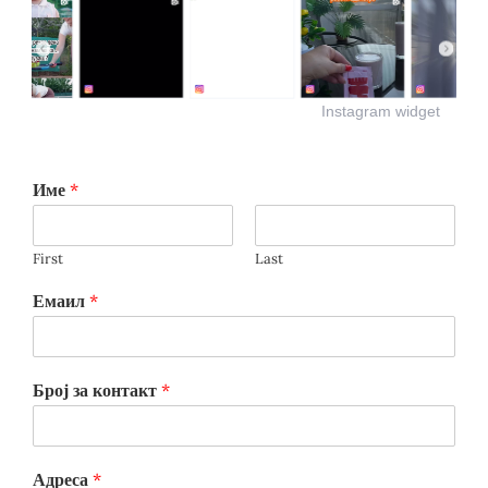
Instagram widget
Име
*
First
Last
Емаил
*
Број за контакт
*
Адреса
*