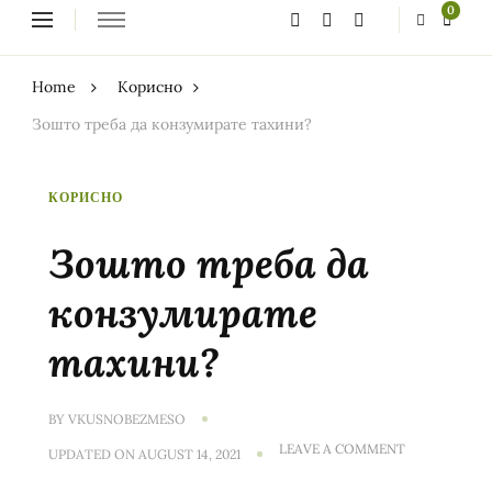
Looking
0
for
Something?
Home
Корисно
Зошто треба да конзумирате тахини?
КОРИСНО
Зошто треба да
конзумирате
тахини?
BY
VKUSNOBEZMESO
ON
LEAVE A COMMENT
UPDATED ON
AUGUST 14, 2021
ЗОШТО
ТРЕБА