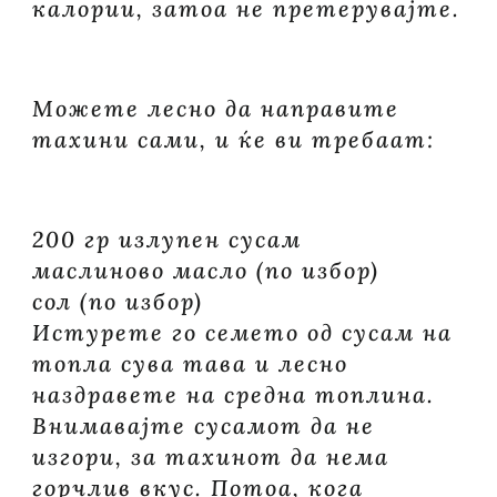
калории, затоа не претерувајте.
Можете лесно да направите
тахини сами, и ќе ви требаат:
200 гр излупен сусам
маслиново масло (по избор)
сол (по избор)
Истурете го семето од сусам на
топла сува тава и лесно
наздравете на средна топлина.
Внимавајте сусамот да не
изгори, за тахинот да нема
горчлив вкус. Потоа, кога