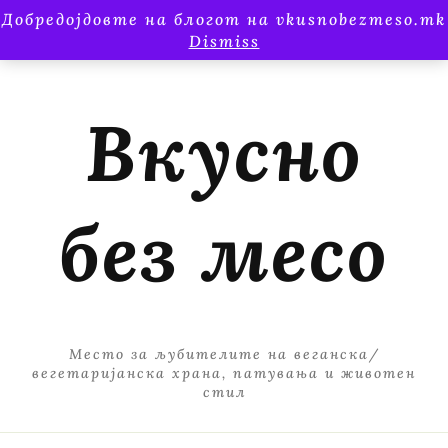
Добредојдовте на блогот на vkusnobezmeso.mk
Dismiss
Вкусно
без месо
Место за љубителите на веганска/
вегетаријанска храна, патувања и животен
стил