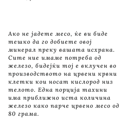
Ако не јадете месо, ќе ви биде
тешко да го добиете овој
минерал преку вашата исхрана.
Сите ние имаме потреба од
железо, бидејќи тој е вклучен во
производството на црвени крвни
клетки кои носат кислород низ
телото. Една порција тахини
има приближно иста количина
железо како парче црвено месо од
80 грама.