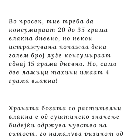
Во просек, тие треба да
консумираат 20 до 35 грама
влакна дневно, но некои
истражувања покажаа дека
голем број луѓе консумираат
едвај 15 грама дневно. Но, само
две лажици тахини имаат 4
грама влакна!
Храната богата со растителни
влакна е од суштинско значење
бидејќи одржува чувство на
ситост, го намалува ризикот од