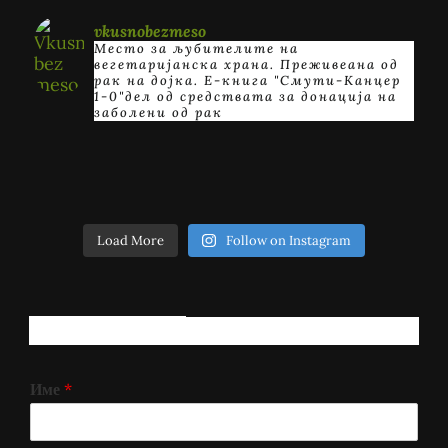
vkusnobezmeso
Место за љубителите на
вегетаријанска храна. Преживеана од
рак на дојка.
E-книга "Смути-Канцер
1-0"дел од средствата за донација на
заболени од рак
Load More
Follow on Instagram
РЕГИСТРИРАЈ СЕ!
Име
*