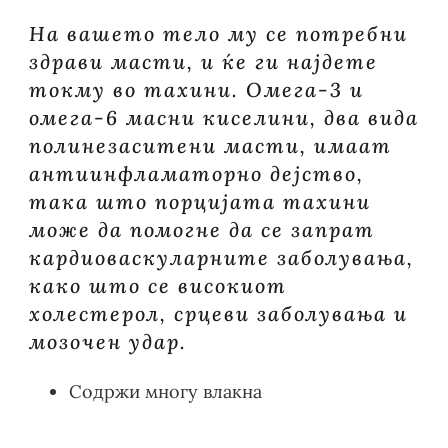
На вашето тело му се потребни
здрави масти, и ќе ги најдете
токму во тахини. Омега-3 и
омега-6 масни киселини, два вида
полинезаситени масти, имаат
антиинфламаторно дејство,
така што порцијата тахини
може да помогне да се запрат
кардиоваскуларните заболувања,
како што се високиот
холестерол, срцеви заболувања и
мозочен удар.
Содржи многу влакна