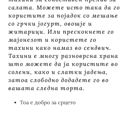
салата. Можете исто така да го
користите за појадок со мешање
со грчки јогурт, овошје и
житарици. Или прескокнете го
мајонезот и користете го
тахини како намаз во сендвич.
Тахини е многу разноврсна храна
што можете да ја користите во
солени, како и слатки јадења,
затоа слободно додадете го во
вашата следна торта.
Тоа е добро за срцето