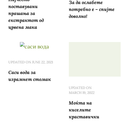
За да ослабете
поставувани
потребно е – спијте
прашања за
доволно!
екстрактот од
црвена мака
UPDATED ON
JUNE 22, 2021
Саси вода за
израмнет стомак
UPDATED ON
MARCH 19, 2022
Моќта на
киселите
краставички