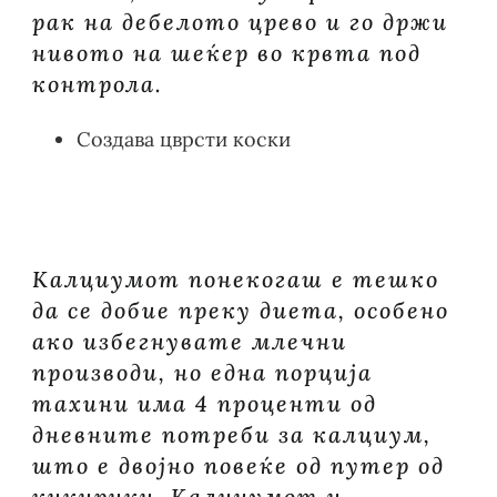
рак на дебелото црево и го држи
нивото на шеќер во крвта под
контрола.
Создава цврсти коски
Калциумот понекогаш е тешко
да се добие преку диета, особено
ако избегнувате млечни
производи, но една порција
тахини има 4 проценти од
дневните потреби за калциум,
што е двојно повеќе од путер од
кикирики. Калциумот и