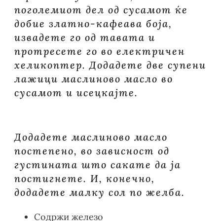
поголемиот дел од сусамот ќе
добие златно-кафеава боја,
извадете го од тавата и
протресете го во електричен
хеликоптер. Додадете две супени
лажици маслиново масло во
сусамот и исецкајте.
Додадете маслиново масло
постепено, во зависност од
густината што сакате да ја
постигнете. И, конечно,
додадете малку сол по желба.
Содржи железо