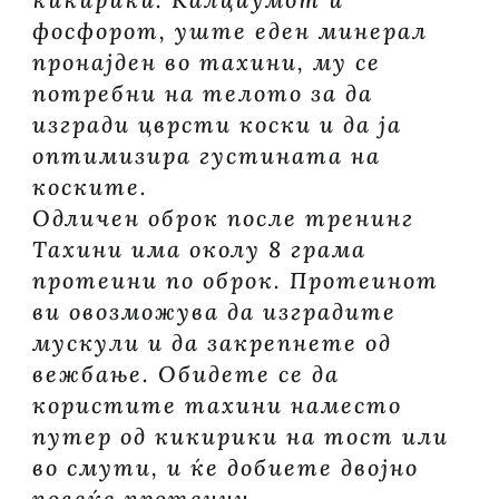
фосфорот, уште еден минерал
пронајден во тахини, му се
потребни на телото за да
изгради цврсти коски и да ја
оптимизира густината на
коските.
Одличен оброк после тренинг
Тахини има околу 8 грама
протеини по оброк. Протеинот
ви овозможува да изградите
мускули и да закрепнете од
вежбање. Обидете се да
користите тахини наместо
путер од кикирики на тост или
во смути, и ќе добиете двојно
повеќе протеини.