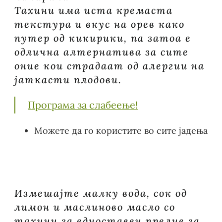
Тахини има иста кремаста
текстура и вкус на орев како
путер од кикирики, па затоа е
одлична алтернатива за сите
оние кои страдаат од алергии на
јаткасти плодови.
Програма за слабеење!
Можете да го користите во сите јадења
Измешајте малку вода, сок од
лимон и маслиново масло со
тахини за едноставен прелив за