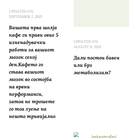
UPDATED ON
SEPTEMBER 2, 2021
Вашата прва шолја
кафе ги прави овие 5
изненадувачки
UPDATED ON
AUGUST 9, 2021
работи за вашиот
мозок секој
Дали постои бавен
ден.Кафето го
или брз
става вашиот
метаболизам?
мозок во состојба
на врвни
перформанси,
затоа не трошете
го тоа зуење на
нешто тривијално