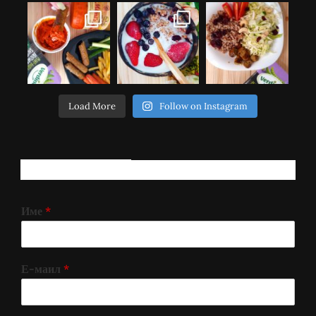
Load More
Follow on Instagram
РЕГИСТРИРАЈ СЕ!
Име
*
Е-маил
*