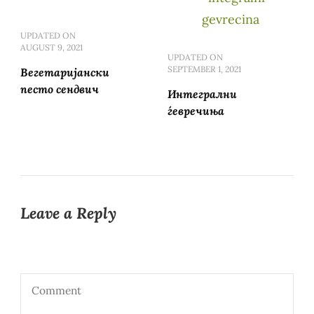
UPDATED ON
AUGUST 9, 2021
UPDATED ON
SEPTEMBER 1, 2021
Вегетаријански
песто сендвич
Интегрални
ѓевречиња
Leave a Reply