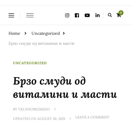
Looking
0
for
Something?
Home
Uncategorized
Брзо смуди од витамини и масти
UNCATEGORIZED
Брзо смуди од
витамини и масти
BY
VKUSNOBEZMESO
ON
LEAVE A COMMENT
UPDATED ON
AUGUST 26, 2021
БРЗО
СМУДИ
ОД