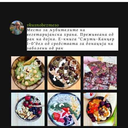
vkusnobezmeso
Место за љубителите на
вегетаријанска храна. Преживеана од
рак на дојка.
E-книга "Смути-Канцер
1-0"дел од средствата за донација на
заболени од рак