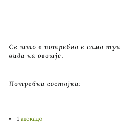
ВИТАМИНИ
И
МАСТИ
Се што е потребно е само три
вида на овошје.
Потребни состојки:
1
авокадо