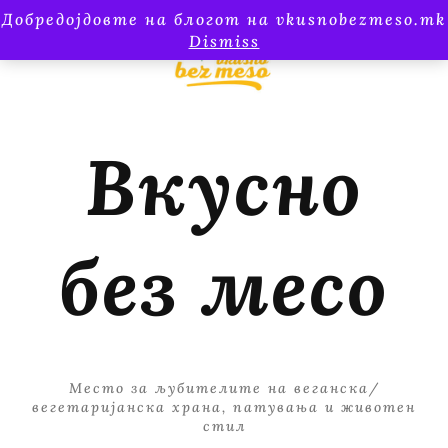
Добредојдовте на блогот на vkusnobezmeso.mk
Dismiss
Вкусно
без месо
Место за љубителите на веганска/
вегетаријанска храна, патувања и животен
стил