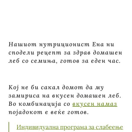
ОД
СЕМИЊА
Нашиот нутриционист Ена ни
сподели рецепт за здрав домашен
леб со семиња, готов за еден час.
Кој не би сакал домот да му
замириса на вкусен домашен леб.
Во комбинација со
вкусен намаз
појадокот е веќе готов.
Индивидуална програма за слабеење