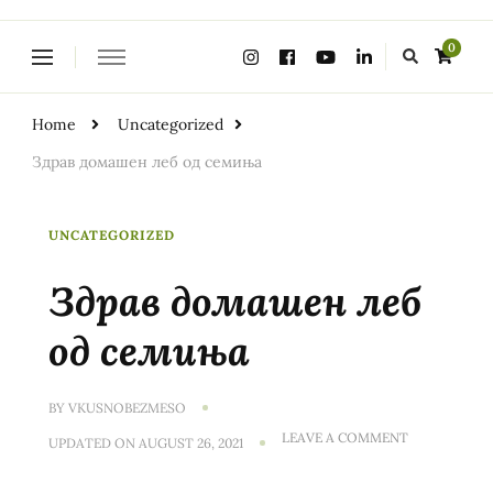
Looking
0
for
Something?
Home
Uncategorized
Здрав домашен леб од семиња
UNCATEGORIZED
Здрав домашен леб
од семиња
BY
VKUSNOBEZMESO
ON
LEAVE A COMMENT
UPDATED ON
AUGUST 26, 2021
ЗДРАВ
ДОМАШЕН
ЛЕБ