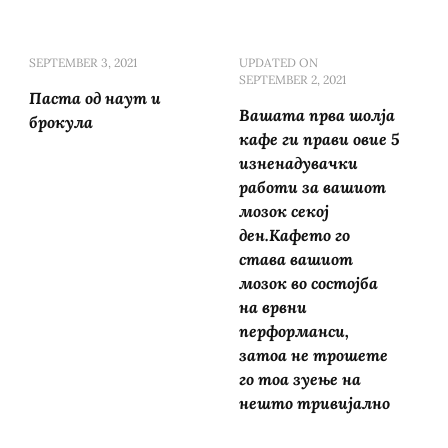
SEPTEMBER 3, 2021
UPDATED ON
SEPTEMBER 2, 2021
Паста од наут и
Вашата прва шолја
брокула
кафе ги прави овие 5
изненадувачки
работи за вашиот
мозок секој
ден.Кафето го
става вашиот
мозок во состојба
на врвни
перформанси,
затоа не трошете
го тоа зуење на
нешто тривијално