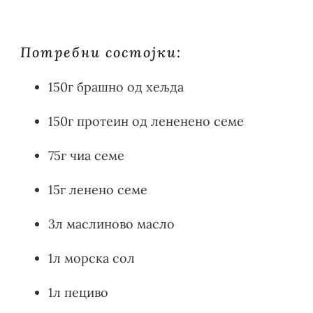
Потребни состојки:
150г брашно од хељда
150г протеин од лененено семе
75г чиа семе
15г ленено семе
3л маслиново масло
1л морска сол
1л пециво