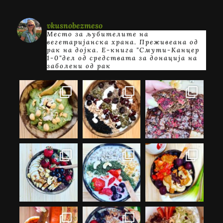
vkusnobezmeso
Место за љубителите на
вегетаријанска храна. Преживеана од
рак на дојка.
E-книга "Смути-Канцер
1-0"дел од средствата за донација на
заболени од рак