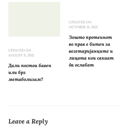
UPDATED ON
OCTOBER 21, 2021
Зошто протеинот
во прав е битен за
UPDATED ON
вегетаријанците и
AUGUST 9, 2021
лицата кои сакаат
да ослабат
Дали постои бавен
или брз
метаболизам?
Leave a Reply