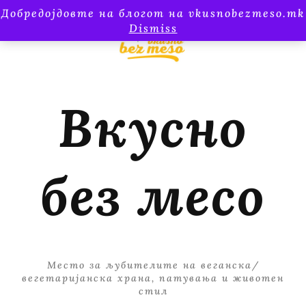
Добредојдовте на блогот на vkusnobezmeso.mk
Dismiss
Вкусно
без месо
Место за љубителите на веганска/
вегетаријанска храна, патувања и животен
стил