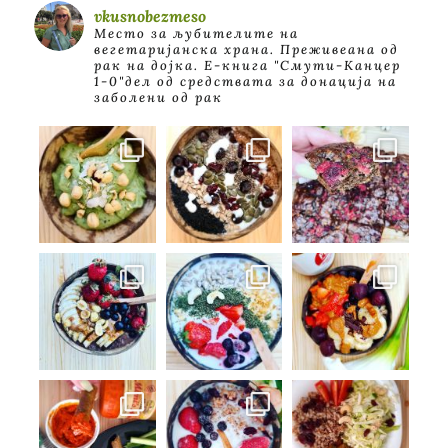
vkusnobezmeso
Место за љубителите на
вегетаријанска храна. Преживеана од
рак на дојка.
E-книга "Смути-Канцер
1-0"дел од средствата за донација на
заболени од рак