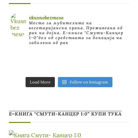
vkusnobezmeso
Место за љубителите на
вегетаријанска храна. Преживеана од
рак на дојка.
E-книга "Смути-Канцер
1-0"дел од средствата за донација на
заболени од рак
Load More
Follow on Instagram
Е=КНИГА “СМУТИ-КАНЦЕР 1:0” КУПИ ТУКА