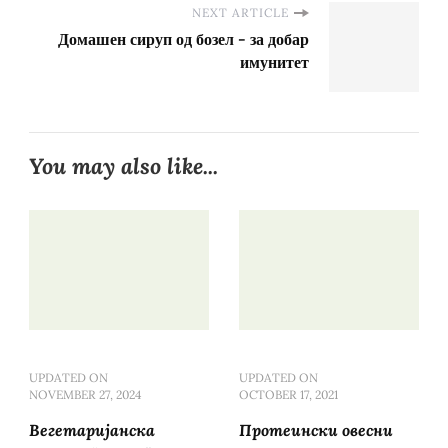
NEXT ARTICLE
Домашен сируп од бозел - за добар
имунитет
You may also like...
UPDATED ON
UPDATED ON
NOVEMBER 27, 2024
OCTOBER 17, 2021
Вегетаријанска
Протеински овесни