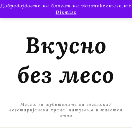
Добредојдовте на блогот на vkusnobezmeso.mk
Dismiss
Вкусно
без месо
Место за љубителите на веганска/
вегетаријанска храна, патувања и животен
стил