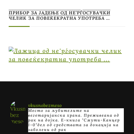
ПРИБОР ЗА ЈАДЕЊЕ ОД НЕ’РЃОСУВАЧКИ
ЧЕЛИК ЗА ПОВЕЌЕКРАТНА УПОТРЕБА …
vkusnobezmeso
Место за љубителите на
вегетаријанска храна. Преживеана од
рак на дојка.
E-книга "Смути-Канцер
1-0"дел од средствата за донација на
заболени од рак