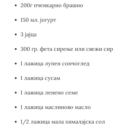
200г пченкарно брашно
150 мл. јогурт
3 јајца
300 гр. фета сирење или свежи сир
1 лажица лупен сончоглед
1 лажица сусам
1 лажица ленено семе
1 лажица маслиново масло
1/2 лажица мала хималајска сол