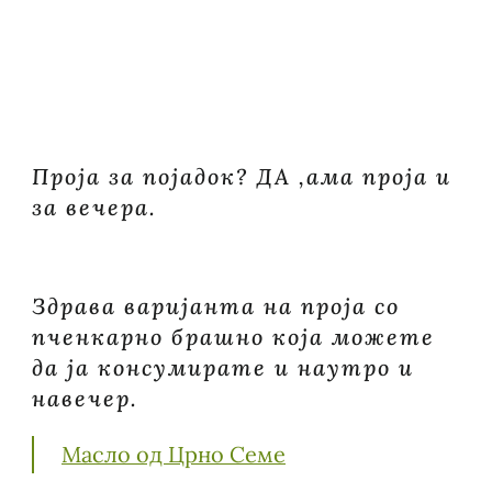
ЗА
ПОЈАДОК
И
ВЕЧЕРА
Проја за појадок? ДА ,ама проја и
за вечера.
Здрава варијанта на проја со
пченкарно брашно која можете
да ја консумирате и наутро и
навечер.
Масло од Црно Семе