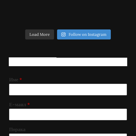
Load More
Follow on Instagram
РЕГИСТРИРАЈ СЕ!
Име
*
Е-маил
*
Порака