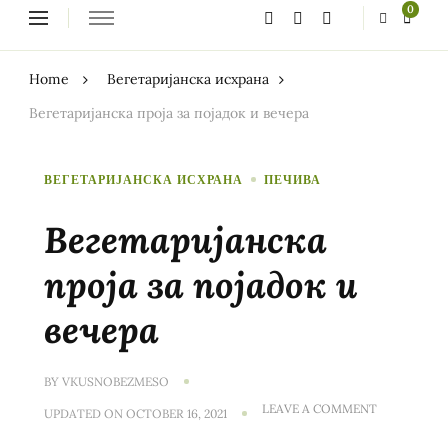
Looking
0
for
Something?
Home
Вегетаријанска исхрана
Вегетаријанска проја за појадок и вечера
ВЕГЕТАРИЈАНСКА ИСХРАНА
ПЕЧИВА
Вегетаријанска
проја за појадок и
вечера
BY
VKUSNOBEZMESO
ON
LEAVE A COMMENT
UPDATED ON
OCTOBER 16, 2021
ВЕГЕТАРИЈ
ПРОЈА