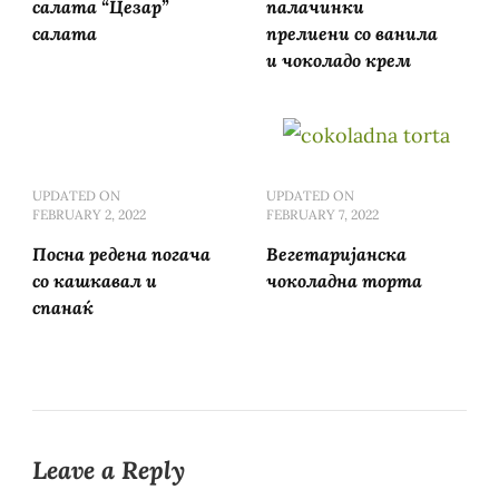
салата “Цезар”
палачинки
салата
прелиени со ванила
и чоколадо крем
UPDATED ON
UPDATED ON
FEBRUARY 2, 2022
FEBRUARY 7, 2022
Посна редена погача
Вегетаријанска
со кашкавал и
чоколадна торта
спанаќ
Leave a Reply