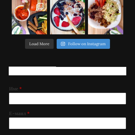
Load More
Follow on Instagram
РЕГИСТРИРАЈ СЕ!
Име
*
Е-маил
*