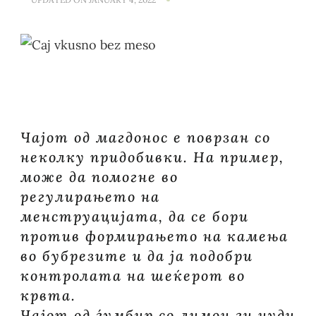
ЧАЈОТ
ОД
САМО
ТРИ
СОСТОЈКИ
ПРАВИ
ЧУДО
ВО
ОРГАНИЗМО
Чајот од магдонос е поврзан со
неколку придобивки. На пример,
може да помогне во
регулирањето на
менструацијата, да се бори
против формирањето на камења
во бубрезите и да ја подобри
контролата на шеќерот во
крвта.
Чајот од ѓумбир со лимон ги нуди