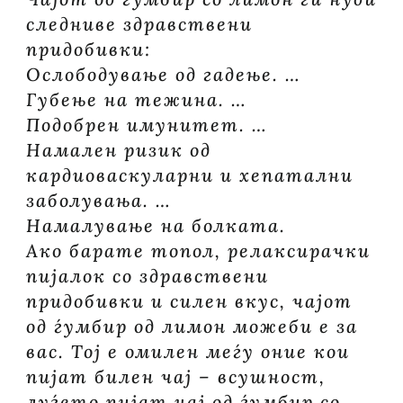
следниве здравствени
придобивки:
Ослободување од гадење. …
Губење на тежина. …
Подобрен имунитет. …
Намален ризик од
кардиоваскуларни и хепатални
заболувања. …
Намалување на болката.
Ако барате топол, релаксирачки
пијалок со здравствени
придобивки и силен вкус, чајот
од ѓумбир од лимон можеби е за
вас. Тој е омилен меѓу оние кои
пијат билен чај – всушност,
луѓето пијат чај од ѓумбир со