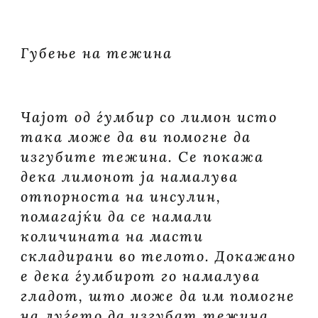
Губење на тежина
Чајот од ѓумбир со лимон исто
така може да ви помогне да
изгубите тежина. Се покажа
дека лимонот ја намалува
отпорноста на инсулин,
помагајќи да се намали
количината на масти
складирани во телото. Докажано
е дека ѓумбирот го намалува
гладот, што може да им помогне
на луѓето да изгубат тежина.