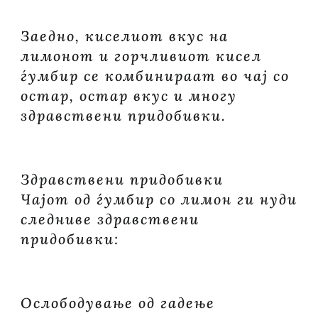
Заедно, киселиот вкус на
лимонот и горчливиот кисел
ѓумбир се комбинираат во чај со
остар, остар вкус и многу
здравствени придобивки.
Здравствени придобивки
Чајот од ѓумбир со лимон ги нуди
следниве здравствени
придобивки:
Ослободување од гадење