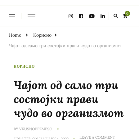
Looking
0
for
Something?
Home
Корисно
Чајот од само три состојки прави чудо во организмот
КОРИСНО
Чајот од само три
состојки прави
чудо во организмот
BY
VKUSNOBEZMESO
ON
LEAVE A COMMENT
UPDATED ON
JANUARY 4, 2022