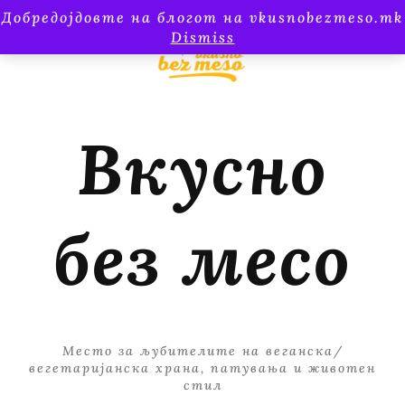
Добредојдовте на блогот на vkusnobezmeso.mk
Dismiss
Вкусно
без месо
Место за љубителите на веганска/
вегетаријанска храна, патувања и животен
стил