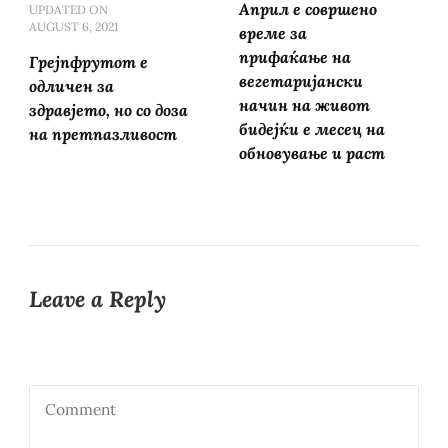
Април е совршено
UPDATED ON
AUGUST 6, 2021
време за
прифаќање на
Грејпфрутот е
вегетаријански
одличен за
начин на живот
здравјето, но со доза
бидејќи е месец на
на претпазливост
обновување и раст
Leave a Reply