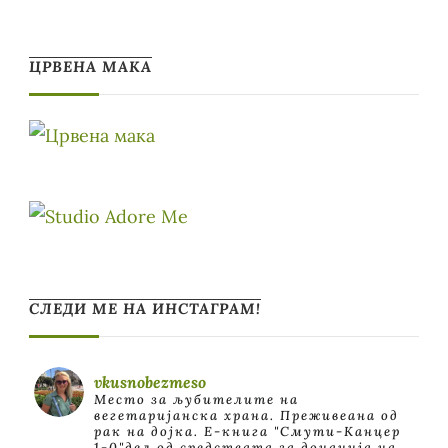
ЦРВЕНА МАКА
СЛЕДИ МЕ НА ИНСТАГРАМ!
vkusnobezmeso
Место за љубителите на
вегетаријанска храна. Преживеана од
рак на дојка.
E-книга "Смути-Канцер
1-0"дел од средствата за донација на