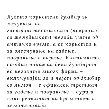
Луѓето користеле ѓумбир за
лекување на
гастроинтестинални (поврзани
со желудникот) тегоби уште од
античко време, а се користел и
за олеснување на гадење,
повраќање и варење. Клиничките
студии покажаа дека ѓумбирот
во неговите многу форми –
вклучувајќи го и чајот од ѓумбир
со лимон – е ефикасен третман
за гадење и повраќање – дури и
како резултат на бременост и
хемотерапија.