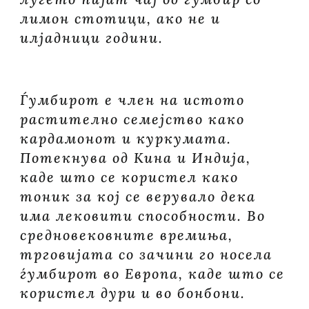
лимон стотици, ако не и
илјадници години.
Ѓумбирот е член на истото
растително семејство како
кардамонот и куркумата.
Потекнува од Кина и Индија,
каде што се користел како
тоник за кој се верувало дека
има лековити способности. Во
средновековните времиња,
трговијата со зачини го носела
ѓумбирот во Европа, каде што се
користел дури и во бонбони.