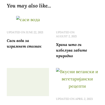
You may also like...
UPDATED ON
JUNE 22, 2021
UPDATED ON
AUGUST 2, 2021
Саси вода за
Храна што ги
израмнет стомак
избелува забите
природно
UPDATED ON
APRIL 2, 2023