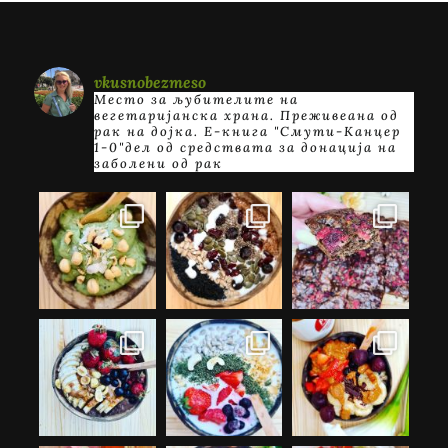
vkusnobezmeso
Место за љубителите на
вегетаријанска храна. Преживеана од
рак на дојка.
E-книга "Смути-Канцер
1-0"дел од средствата за донација на
заболени од рак