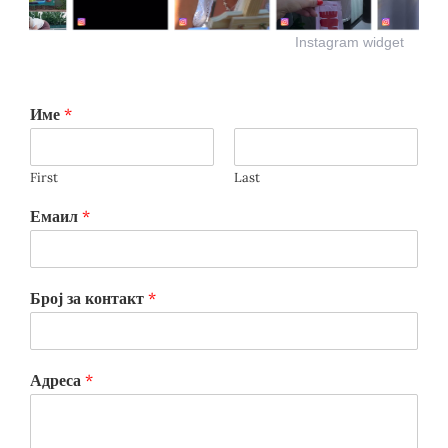
Instagram widget
Име
*
First
Last
Емаил
*
Број за контакт
*
Адреса
*