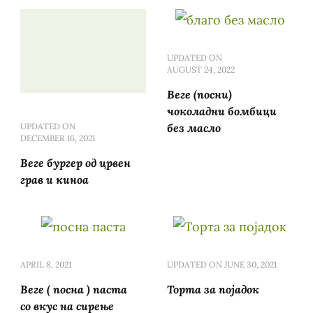
UPDATED ON
AUGUST 24, 2022
Веге (посни)
чоколадни бомбици
UPDATED ON
без масло
DECEMBER 16, 2021
Веге бургер од црвен
грав и киноа
APRIL 8, 2021
UPDATED ON
JUNE 30, 2021
Веге ( посна ) паста
Торта за појадок
со вкус на сирење