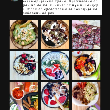
вегетаријанска храна. Преживеана од
рак на дојка.
E-книга "Смути-Канцер
1-0"дел од средствата за донација на
заболени од рак