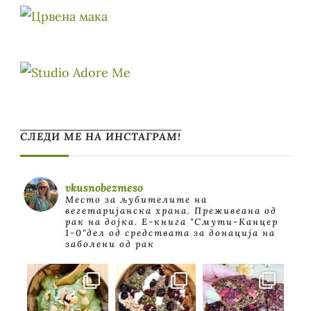
СЛЕДИ МЕ НА ИНСТАГРАМ!
vkusnobezmeso
Место за љубителите на
вегетаријанска храна. Преживеана од
рак на дојка.
E-книга "Смути-Канцер
1-0"дел од средствата за донација на
заболени од рак