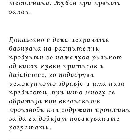
тестенини. Љубов при првиот
залак.
Докажано е дека исхраната
базиранa на растителни
продукти го намалува ризикот
од висок крвен притисок и
дијабетес, го подобрува
целокупното здравје и има низа
предности, при што многу се
обратија кон веганските
производи кои содржат протеини
за да ги добијат посакуваните
резултати.