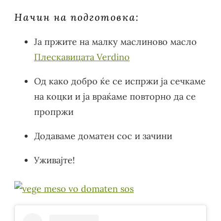
Начин на подготовка:
Ја пржите на малку маслиново масло
Плескавицата Verdino
Од како добро ќе се испржи ја сечкаме
на коцки и ја враќаме повторно да се
пропржи
Додаваме доматен сос и зачини
Уживајте!