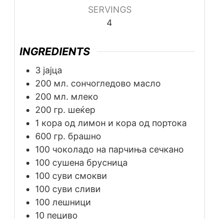
SERVINGS
4
INGREDIENTS
3
јајца
200
мл.
сончогледово масло
200
мл.
млеко
200
гр.
шеќер
1
кора од лимон и кора од портока
600
гр.
брашно
100
чоколадо на парчиња сечкано
100
сушена брусница
100
суви смокви
100
суви сливи
100
лешници
10
пециво