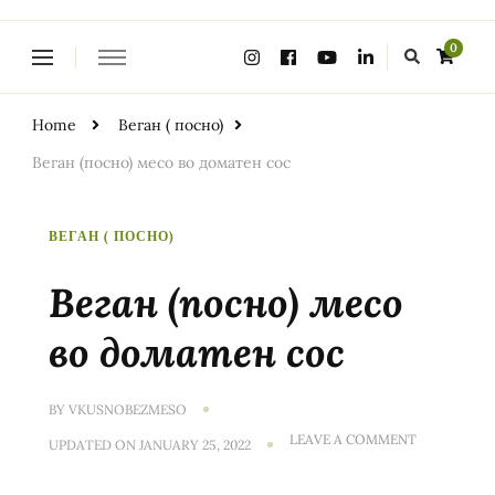
Looking
0
for
Something?
Home
Веган ( посно)
Веган (посно) месо во доматен сос
ВЕГАН ( ПОСНО)
Веган (посно) месо
во доматен сос
BY
VKUSNOBEZMESO
ON
LEAVE A COMMENT
UPDATED ON
JANUARY 25, 2022
ВЕГАН
(ПОСНО)
МЕСО