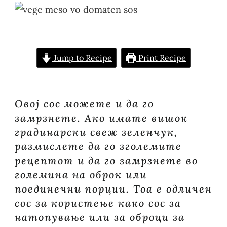
ВО
ДОМАТЕН
СОС
Jump to Recipe
Print Recipe
Овој сос можете и да го
замрзнете. Ако имате вишок
градинарски свеж зеленчук,
размислете да го зголемите
рецептот и да го замрзнете во
големина на оброк или
поединечни порции. Тоа е одличен
сос за користење како сос за
натопување или за оброци за