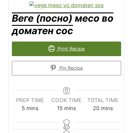
Веге (посно) месо во
доматен сос
Print Recipe
Pin Recipe
PREP TIME
COOK TIME
TOTAL TIME
5
mins
15
mins
20
mins