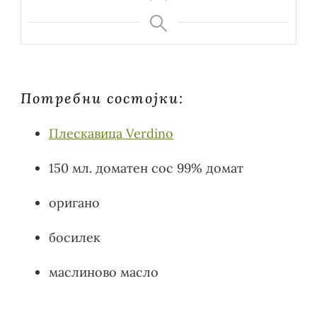
Потребни состојки:
Плескавица Verdino
150 мл. доматен сос 99% домат
оригано
босилек
маслиново масло