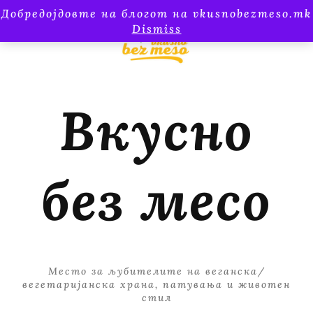
Добредојдовте на блогот на vkusnobezmeso.mk
Dismiss
Вкусно
без месо
Место за љубителите на веганска/
вегетаријанска храна, патувања и животен
стил