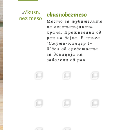
vkusnobezmeso
Место за љубителите
на вегетаријанска
храна. Преживеана од
рак на дојка.
E-книга
"Смути-Канцер 1-
0"дел од средствата
за донација на
заболени од рак