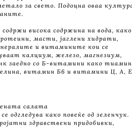
метало за свето. Подоцна оваа култур
јаните.
содржи висока содржина на вода, како
протеини, масти, јаглени хидрати,
инералите и витамините кои се
чуваат калциум, железо, магнезиум,
нк заедно со Б-витамини како тиамин
селина, витамин Б6 и витамини Ц, А, 
лената салата
 се одгледува како повеќе од зеленчук.
еројатни здравствени придобивки,