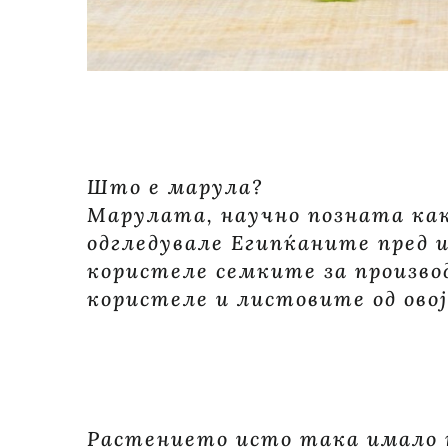
Што е марула?
Марулата, научно позната како
одгледувале Египќаните пред 
користеле семките за производ
користеле и листовите од овој
Растението исто така имало к