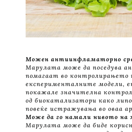
Можен антиинфламаторно ср
Марулата може да поседува а
помагаат во контролирањето н
експерименталните модели, е
покажале значителна контрол
од биокатализатори како липо
повеќе истражувања во оваа ар
Може да го намали нивото на 
Марулата може да биде корисн