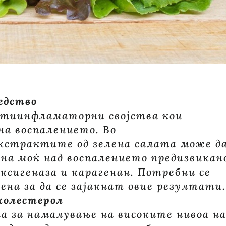
едство
нтиинфламаторни својства кои
а воспалението. Во
кстрактите од зелена салата може д
на моќ над воспалението предизвикан
ксигеназа и карагенан. Потребни се
ена за да се зајакнат овие резултати.
холестерол
а за намалување на високите нивоа н