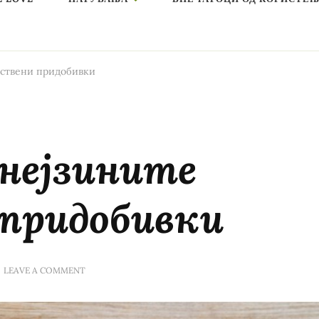
вствени придобивки
нејзините
 придобивки
ON
LEAVE A COMMENT
МАРУЛАТА
И
НЕЈЗИНИТЕ
ЗДРАВСТВЕНИ