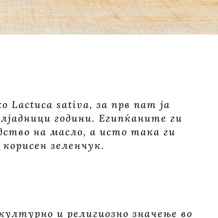
 Lactuca sativa, за прв пат ја
илјадници години. Египќаните ги
ство на масло, а исто така ги
 корисен зеленчук.
ултурно и религиозно значење во