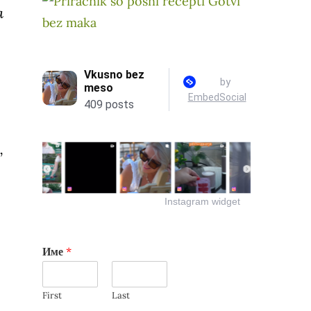
а
,
Е
Instagram widget
Име
*
First
Last