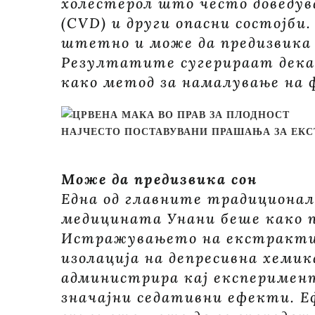
холестерол што често доведув
(CVD) и други опасни состојби
штетно и може да предизвика с
Резултатите сугерираат дека
како метод за намалување на 
НАЈЧЕСТО ПОСТАВУВАНИ ПРАШАЊА ЗА ЕКС
Може да предизвика сон
Една од главните традиционал
медицината Унани беше како 
Истражувањето на екстрактит
изолација на депресивна хемик
администрира кај експериме
значајни седативни ефекти. Е