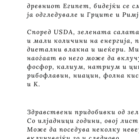
древниот Египет, бидејќи се с
ја одгледувале и Грците и Рим
Според USDA, зелената салата 
и мали количини на енергија, 
диетални влакна и шеќери. М
наоѓаат во него може да вклу
фосфор, калиум, натриум и ци
рибофлавин, ниацин, фолна ки
и К.
Здравствени придобивки од зе
Со илјадници години, овој лист
Може да поседува неколку нев
вклучувајќи го и следново.