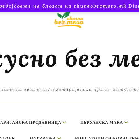
редојдовте на блогот на vkusnobezmeso.mk
Dis
усно без м
лите на веганска/вегетаријанска храна, патувањ
ТАРИЈАНСКА ПРОДАВНИЦА
ПЕРУАНСКА МАКА
E LOVE
ПАТУВАЊА
ВПЕЧАТОЦИ ОД КОРИСТЕЊ