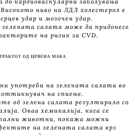
а до кардиоваскуларни заболувања
. Високото ниво на ЛДЛ холестерол е
рцев удар и мозочен удар.
 зелената салата може да придонесе
факторите на ризик за CVD.
ТРАКТОТ ОД ЦРВЕНА МАКА
ни употреби на зелената салата во
поттикнувач на спиење.
е од зелена салата резултирало со
алија. Оваа хемикалија, кога се
нтални животни, покажа можни
фектите на зелената салата врз